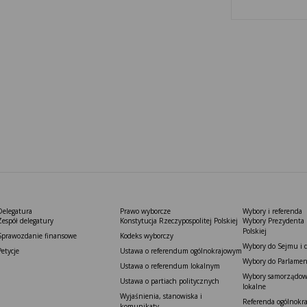
Delegatura
Prawo wyborcze
Wybory i referenda
Zespół delegatury
Konstytucja Rzeczypospolitej Polskiej​
Wybory Prezydenta 
Polskiej
Sprawozdanie finansowe
Kodeks wyborczy
Wybory do Sejmu i 
Petycje
Ustawa o referendum ogólnokrajowym
Wybory do Parlamen
Ustawa o referendum lokalnym
Wybory samorządowe
Ustawa o partiach politycznych
lokalne
Wyjaśnienia, stanowiska i
Referenda ogólnokr
komunikaty