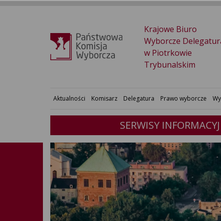
Krajowe Biuro
Wyborcze Delegatur
w Piotrkowie
Trybunalskim
Aktualności
Komisarz
Delegatura
Prawo wyborcze
Wy
SERWISY INFORMACY