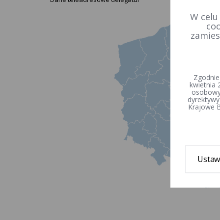
W celu
coo
zamies
czerwiec 2026
ŚR
CZW
PT
SOB
NDZ
PN
WT
Zgodnie
kwietnia 
osobowyc
3
4
5
6
7
dyrektywy
Krajowe B
10
11
12
13
14
6
7
17
18
19
20
21
13
14
24
25
26
27
28
20
Ustaw
21
27
28