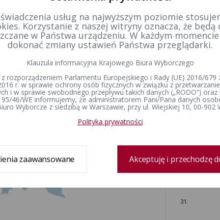
 świadczenia usług na najwyższym poziomie stosujem
kies. Korzystanie z naszej witryny oznacza, że będą
zczane w Państwa urządzeniu. W każdym momenci
lipiec 2026
dokonać zmiany ustawień Państwa przeglądarki.
Klauzula informacyjna Krajowego Biura Wyborczego
ŚR
CZW
PT
SOB
NDZ
PN
W
 z rozporządzeniem Parlamentu Europejskiego i Rady (UE) 2016/679 z
2016 r. w sprawie ochrony osób fizycznych w związku z przetwarzan
h i w sprawie swobodnego przepływu takich danych („RODO”) oraz 
1
2
3
4
5
 95/46/WE informujemy, że administratorem Pani/Pana danych osob
iuro Wyborcze z siedzibą w Warszawie, przy ul. Wiejskiej 10, 00-902
8
9
10
11
12
3
4
Polityka prywatności
15
16
17
18
19
10
11
ienia zaawansowane
22
23
24
25
Akceptuję i przechodzę d
26
17
18
29
30
31
24
25
31