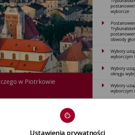
Trybunalskim
postanowien
wyborcze
Postanowien
Trybunalskim
postanowien
obwody gło
Wybory uzup
wyborczym Nr
Wybory uzup
okręgu wybo
czego w Piotrkowie
Wybory uzup
wyborczym N
Ustawienia prywatności