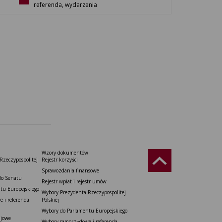
referenda, wydarzenia
Wzory dokumentów
Rzeczypospolitej
Rejestr korzyści
Sprawozdania finansowe
do Senatu
Rejestr wpłat i rejestr umów
tu Europejskiego
Wybory Prezydenta Rzeczypospolitej
 i referenda
Polskiej
Wybory do Parlamentu Europejskiego
ajowe
Wybory samorządowe i referenda