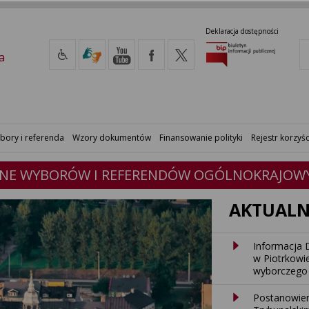
Deklaracja dostępności
a
bory i referenda
Wzory dokumentów
Finansowanie polityki
Rejestr korzyśc
JNE WYBORÓW I REFERENDÓW OGÓLNOKRAJOWY
AKTUALN
Informacja 
w Piotrkowi
wyborczego
Postanowien