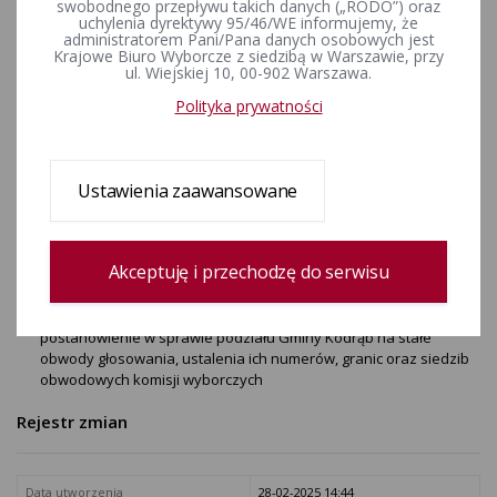
swobodnego przepływu takich danych („RODO”) oraz
zmieniające postanowienie w
uchylenia dyrektywy 95/46/WE informujemy, że
administratorem Pani/Pana danych osobowych jest
sprawie podziału Gminy
Krajowe Biuro Wyborcze z siedzibą w Warszawie, przy
ul. Wiejskiej 10, 00-902 Warszawa.
Kodrąb na stałe obwody
Polityka prywatności
głosowania, ustalenia ich
numerów, granic oraz siedzib
Ustawienia zaawansowane
obwodowych komisji
wyborczych
Akceptuję i przechodzę do serwisu
Postanowienie Nr 20/2025 Komisarza Wyborczego w
Piotrkowie Trybunalskim z dnia 28 lutego 2025 r. zmieniające
postanowienie w sprawie podziału Gminy Kodrąb na stałe
obwody głosowania, ustalenia ich numerów, granic oraz siedzib
obwodowych komisji wyborczych
Rejestr zmian
Data utworzenia
28-02-2025 14:44