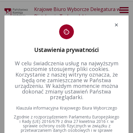
Krajowe Biuro Wyborcze Delegatura w
Piotrkowie Trybunalskim
Deklaracja dostępności
Ustawienia prywatności
W celu świadczenia usług na najwyższym
poziomie stosujemy pliki cookies.
więcej
Korzystanie z naszej witryny oznacza, że
będą one zamieszczane w Państwa
Aktualności
Informacje
Postanowienie Nr 20/2025 Komisarza Wyborczego w Piotrkowie Trybunalskim z dnia 28 lutego 2025 r. zmieniające postanowienie w sprawie podziału Gminy Kodrąb na stałe obwody głosowania, ustalenia ich numerów, granic oraz siedzib obwodowych komisji wyborczych
urządzeniu. W każdym momencie można
dokonać zmiany ustawień Państwa
Postanowienie Nr 20/2025
przeglądarki.
Komisarza Wyborczego w
Klauzula informacyjna Krajowego Biura Wyborczego
Piotrkowie Trybunalskim z
Zgodnie z rozporządzeniem Parlamentu Europejskiego
i Rady (UE) 2016/679 z dnia 27 kwietnia 2016 r. w
sprawie ochrony osób fizycznych w związku z
dnia 28 lutego 2025 r.
przetwarzaniem danych osobowych i w sprawie