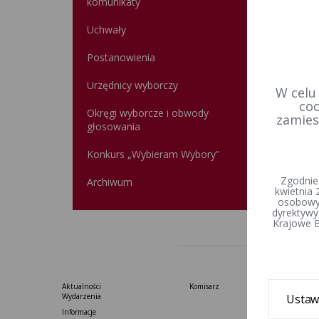
komunikaty
Uchwały
P
pos
Postanowienia
wyb
Rejes
Urzędnicy wyborczy
W celu
coo
Okręgi wyborcze i obwody
zamies
głosowania
Data u
Wprowa
Konkurs „Wybieram Wybory”
Zgodnie
Archiwum
kwietnia 
osobowyc
dyrektywy
Krajowe B
Aktualności
Komisarz
Ustaw
Wydarzenia
Informacje