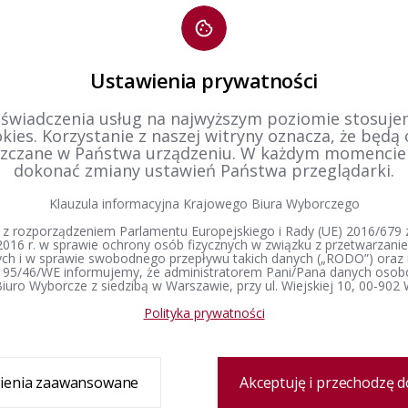
ostanowienie Nr 217/2025 Komisarza Wyborczego w Piotrkowie Trybunalski
tanowienie w sprawie podziału Gminy Kleszczów na okręgi wyborcze, ustal
ieranych w każdym okręgu
Ustawienia prywatności
tr zmian
 świadczenia usług na najwyższym poziomie stosujem
kies. Korzystanie z naszej witryny oznacza, że będą
zczane w Państwa urządzeniu. W każdym momenci
dokonać zmiany ustawień Państwa przeglądarki.
tworzenia
26-11-2025 12:00
Data modyfikacji
09-12-2025 1
dził:
Artur Teresik
Wprowadził:
Artur Teresi
Klauzula informacyjna Krajowego Biura Wyborczego
 z rozporządzeniem Parlamentu Europejskiego i Rady (UE) 2016/679 z
2016 r. w sprawie ochrony osób fizycznych w związku z przetwarzan
h i w sprawie swobodnego przepływu takich danych („RODO”) oraz 
 95/46/WE informujemy, że administratorem Pani/Pana danych osob
iuro Wyborcze z siedzibą w Warszawie, przy ul. Wiejskiej 10, 00-902
Polityka prywatności
Delegatura
Prawo wyborcze
Wybory i referenda
ienia zaawansowane
Akceptuję i przechodzę d
Zespół delegatury
Konstytucja Rzeczypospolitej Polskiej​
Wybory Prezydenta 
Polskiej
Sprawozdanie finansowe
Kodeks wyborczy