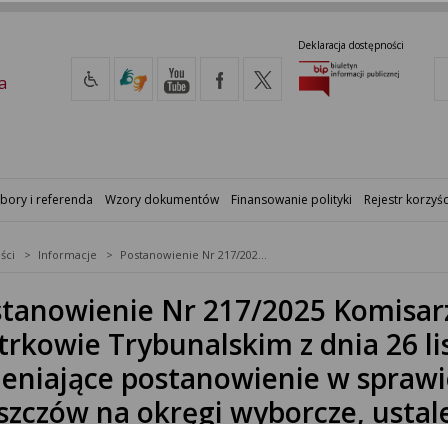
Deklaracja dostępności
a
bory i referenda
Wzory dokumentów
Finansowanie polityki
Rejestr korzyśc
ści
Informacje
Postanowienie Nr 217/2025 Komisarza Wyborczego w Piotrkowie Trybunalskim z dnia 26 listopada 2025 r. zmieniające postanowienie w sprawie podziału Gminy Kleszczów na okręgi wyborcze, ustalenia ich granic, numerów oraz liczby radnych wybieranych w każdym okręgu
tanowienie Nr 217/2025 Komisa
trkowie Trybunalskim z dnia 26 li
eniające postanowienie w sprawi
szczów na okręgi wyborcze, ustal
z liczby radnych wybieranych w 