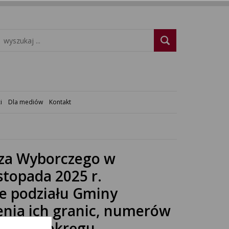
i
Dla mediów
Kontakt
rza Wyborczego w
stopada 2025 r.
e podziału Gminy
enia ich granic, numerów
każdym okręgu