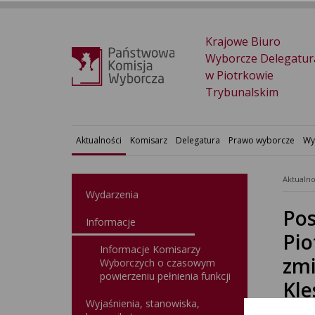
Krajowe Biuro
Wyborcze Delegatur
w Piotrkowie
Trybunalskim
Aktualności
Komisarz
Delegatura
Prawo wyborcze
Wy
Aktualno
Wydarzenia
Pos
Informacje
Pio
Informacje Komisarzy
zmi
Wyborczych o czasowym
powierzeniu pełnienia funkcji
Kle
Wyjaśnienia, stanowiska,
ora