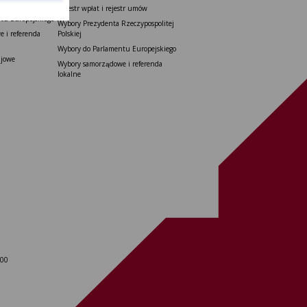
do Senatu
Rejestr wpłat i rejestr umów
tu Europejskiego
Wybory Prezydenta Rzeczypospolitej
 i referenda
Polskiej
Wybory do Parlamentu Europejskiego
ajowe
Wybory samorządowe i referenda
lokalne
 00