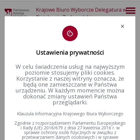
Krajowe Biuro Wyborcze Delegatura w
Piotrkowie Trybunalskim
Deklaracja dostępności
Ustawienia prywatności
W celu świadczenia usług na najwyższym
poziomie stosujemy pliki cookies.
więcej
Korzystanie z naszej witryny oznacza, że
będą one zamieszczane w Państwa
Aktualności
Okręgi wyborcze i obwody głosowania
Postanowienie Nr 32/2025 Komisarza Wyborczego w Piotrkowie Trybunalskim z dnia 7 marca 2025 r. w sprawie utworzenia odrębnych obwodów głosowania w Gminie Przedbórz w wyborach Prezydenta Rzeczypospolitej Polskiej zarządzonych na dzień 18 maja 2025 r.
urządzeniu. W każdym momencie można
dokonać zmiany ustawień Państwa
Postanowienie Nr 32/2025
przeglądarki.
Komisarza Wyborczego w
Klauzula informacyjna Krajowego Biura Wyborczego
Piotrkowie Trybunalskim z
Zgodnie z rozporządzeniem Parlamentu Europejskiego
i Rady (UE) 2016/679 z dnia 27 kwietnia 2016 r. w
sprawie ochrony osób fizycznych w związku z
dnia 7 marca 2025 r. w sprawie
przetwarzaniem danych osobowych i w sprawie