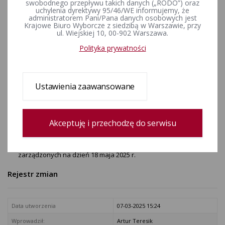
swobodnego przepływu takich danych („RODO”) oraz
utworzenia odrębnych
uchylenia dyrektywy 95/46/WE informujemy, że
administratorem Pani/Pana danych osobowych jest
obwodów głosowania w
Krajowe Biuro Wyborcze z siedzibą w Warszawie, przy
ul. Wiejskiej 10, 00-902 Warszawa.
Gminie Przedbórz w wyborach
Polityka prywatności
Prezydenta Rzeczypospolitej
Polskiej zarządzonych na dzień
Ustawienia zaawansowane
18 maja 2025 r.
Postanowienie Nr 32/2025 Komisarza Wyborczego w
Akceptuję i przechodzę do serwisu
Piotrkowie Trybunalskim z dnia 7 marca 2025 r. w sprawie
utworzenia odrębnych obwodów głosowania w Gminie
Przedbórz w wyborach Prezydenta Rzeczypospolitej Polskiej
zarządzonych na dzień 18 maja 2025 r.
Rejestr zmian
Data utworzenia
07-03-2025 15:24
Wprowadził:
Artur Teresik