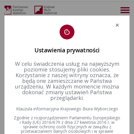
Deklaracja dostępności
Ustawienia prywatności
W celu świadczenia usług na najwyższym
więcej
poziomie stosujemy pliki cookies.
Korzystanie z naszej witryny oznacza, że
Aktualności
Archiwum
Prawo Wyborcze - Samorządowe Prawo Wyborcze. Zbiór aktów prawnych oraz wyjaśnień Państwowej Komisji Wyborczej. - Stan prawny na dzień 30 kwietnia 1999 r.
będą one zamieszczane w Państwa
urządzeniu. W każdym momencie można
Prawo Wyborcze -
dokonać zmiany ustawień Państwa
przeglądarki.
Samorządowe Prawo
Klauzula informacyjna Krajowego Biura Wyborczego
Wyborcze. Zbiór aktów
Zgodnie z rozporządzeniem Parlamentu Europejskiego
prawnych oraz wyjaśnień
i Rady (UE) 2016/679 z dnia 27 kwietnia 2016 r. w
sprawie ochrony osób fizycznych w związku z
przetwarzaniem danych osobowych i w sprawie