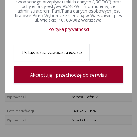
Państwowej Komisji
swobodnego przepływu takich danych („RODO”) oraz
uchylenia dyrektywy 95/46/WE informujemy, że
Wyborczej. - Stan prawny na
administratorem Pani/Pana danych osobowych jest
Krajowe Biuro Wyborcze z siedzibą w Warszawie, przy
dzień 30 kwietnia 1999 r.
ul. Wiejskiej 10, 00-902 Warszawa.
Polityka prywatności
ZAŁĄCZNIKI
prawo_wyborcze1.pdf [Prawo Wyborcze. Samorządowe Prawo
Ustawienia zaawansowane
Wyborcze]
Rejestr zmian
Akceptuję i przechodzę do serwisu
Data utworzenia
12-05-2016 15:10
Wprowadził:
Bartosz Goździk
Data modyfikacji
13-01-2025 15:48
Wprowadził:
Paweł Chojecki