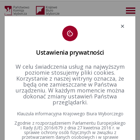
Deklaracja dostępności
Ustawienia prywatności
W celu świadczenia usług na najwyższym
więcej
poziomie stosujemy pliki cookies.
Korzystanie z naszej witryny oznacza, że
Aktualności
Konkurs „Wybieram Wybory”
VI edycja
Finał VI edycji Ogólnopolskiego Konkursu Wiedzy o Prawie Wyborczym „Wybieram Wybory”
będą one zamieszczane w Państwa
urządzeniu. W każdym momencie można
Finał VI edycji
dokonać zmiany ustawień Państwa
przeglądarki.
Ogólnopolskiego Konkursu
Klauzula informacyjna Krajowego Biura Wyborczego
Wiedzy o Prawie Wyborczym
Zgodnie z rozporządzeniem Parlamentu Europejskiego
„Wybieram Wybory”
i Rady (UE) 2016/679 z dnia 27 kwietnia 2016 r. w
sprawie ochrony osób fizycznych w związku z
przetwarzaniem danych osobowych i w sprawie