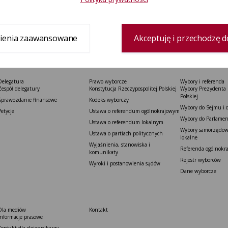
1
2
ienia zaawansowane
Akceptuję i przechodzę d
Delegatura
Prawo wyborcze
Wybory i referenda
Zespół delegatury
Konstytucja Rzeczypospolitej Polskiej​
Wybory Prezydenta 
Polskiej
Sprawozdanie finansowe
Kodeks wyborczy
Wybory do Sejmu i 
Petycje
Ustawa o referendum ogólnokrajowym
Wybory do Parlamen
Ustawa o referendum lokalnym
Wybory samorządowe
Ustawa o partiach politycznych
lokalne
Wyjaśnienia, stanowiska i
Referenda ogólnokr
komunikaty
Rejestr wyborców
Wyroki i postanowienia sądów
Dane wyborcze
Dla mediów
Kontakt
Informacje prasowe