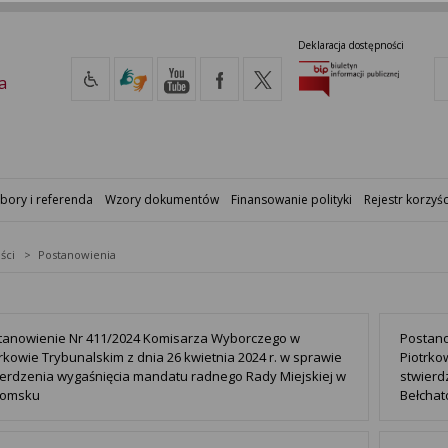
Deklaracja dostępności
a
bory i referenda
Wzory dokumentów
Finansowanie polityki
Rejestr korzyśc
ści
Postanowienia
tanowienie Nr 411/2024 Komisarza Wyborczego w
Postano
rkowie Trybunalskim z dnia 26 kwietnia 2024 r. w sprawie
Piotrko
ierdzenia wygaśnięcia mandatu radnego Rady Miejskiej w
stwierd
omsku
Bełchat