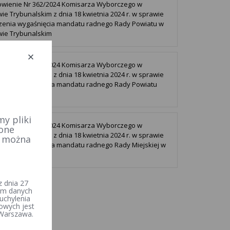
wienie Nr 362/2024 Komisarza Wyborczego w
wie Trybunalskim z dnia 18 kwietnia 2024 r. w sprawie
zenia wygaśnięcia mandatu radnego Rady Powiatu w
wie Trybunalskim
wienie Nr 360/2024 Komisarza Wyborczego w
wie Trybunalskim z dnia 18 kwietnia 2024 r. w sprawie
zenia wygaśnięcia mandatu radnego Rady Powiatu
zczańskiego
y pliki
wienie Nr 358/2024 Komisarza Wyborczego w
 one
wie Trybunalskim z dnia 18 kwietnia 2024 r. w sprawie
e można
zenia wygaśnięcia mandatu radnego Rady Miejskiej w
sku
 dnia 27
iem danych
uchylenia
owych jest
 Warszawa.