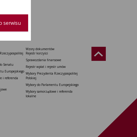
o serwisu
Wzory dokumentów
Rzeczypospolitej
Rejestr korzyści
Sprawozdania finansowe
do Senatu
Rejestr wpłat i rejestr umów
tu Europejskiego
Wybory Prezydenta Rzeczypospolitej
 i referenda
Polskiej
Wybory do Parlamentu Europejskiego
ajowe
Wybory samorządowe i referenda
lokalne