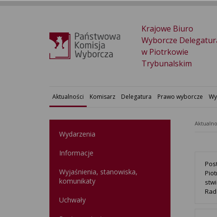
Krajowe Biuro
Wyborcze Delegatur
w Piotrkowie
Trybunalskim
Aktualności
Komisarz
Delegatura
Prawo wyborcze
Wy
Aktualno
Wydarzenia
Informacje
Pos
Wyjaśnienia, stanowiska,
Piot
komunikaty
stw
Rad
Uchwały