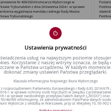
tanowienie Nr 409/2024 Komisarza Wyborczego w
Postano
rkowie Trybunalskim z dnia 26 kwietnia 2024 r. w sprawie
Piotrko
ierdzenia wygaśnięcia mandatu radnego Rady Miasta
stwierd
trkowa Trybunalskiego
Piotrko
tanowienie Nr 361/2024 Komisarza Wyborczego w
Postano
rkowie Trybunalskim z dnia 18 kwietnia 2024 r. w sprawie
Piotrko
ierdzenia wygaśnięcia mandatu radnego Rady Powiatu w
stwierd
trkowie Trybunalskim
Radoms
Ustawienia prywatności
 świadczenia usług na najwyższym poziomie stosujem
tanowienie Nr 359/2024 Komisarza Wyborczego w
Postano
kies. Korzystanie z naszej witryny oznacza, że będą
rkowie Trybunalskim z dnia 18 kwietnia 2024 r. w sprawie
Piotrko
zczane w Państwa urządzeniu. W każdym momenci
ierdzenia wygaśnięcia mandatu radnego Rady Miejskiej w
stwierd
dokonać zmiany ustawień Państwa przeglądarki.
chatowie
Kamień
Klauzula informacyjna Krajowego Biura Wyborczego
 z rozporządzeniem Parlamentu Europejskiego i Rady (UE) 2016/679 z
tanowienie Nr 357/2024 Komisarza Wyborczego w
2016 r. w sprawie ochrony osób fizycznych w związku z przetwarzan
rkowie Trybunalskim z dnia 18 kwietnia 2024 r. w sprawie
h i w sprawie swobodnego przepływu takich danych („RODO”) oraz 
ierdzenia wygaśnięcia mandatu radnego Rady Miejskiej w
 95/46/WE informujemy, że administratorem Pani/Pana danych osob
iuro Wyborcze z siedzibą w Warszawie, przy ul. Wiejskiej 10, 00-902
ieńsku
Polityka prywatności