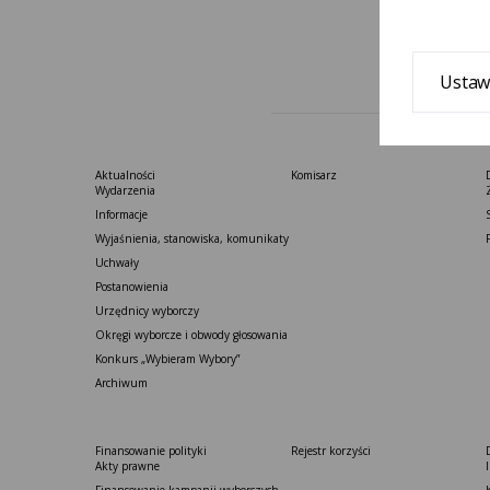
Ustaw
Aktualności
Komisarz
Wydarzenia
Informacje
Wyjaśnienia, stanowiska, komunikaty
Uchwały
Postanowienia
Urzędnicy wyborczy
Okręgi wyborcze i obwody głosowania
Konkurs „Wybieram Wybory”
Archiwum
Finansowanie polityki
Rejestr korzyści
Akty prawne