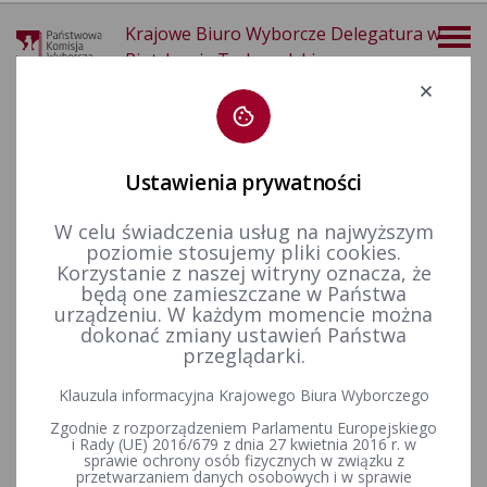
Krajowe Biuro Wyborcze Delegatura w
Piotrkowie Trybunalskim
Deklaracja dostępności
Ustawienia prywatności
W celu świadczenia usług na najwyższym
poziomie stosujemy pliki cookies.
więcej
Korzystanie z naszej witryny oznacza, że
będą one zamieszczane w Państwa
Aktualności
Wyjaśnienia, stanowiska, komunikaty
urządzeniu. W każdym momencie można
dokonać zmiany ustawień Państwa
przeglądarki.
Wyjaśnienia PKW z dnia 9 marca 2020 r. w sprawie działań
Klauzula informacyjna Krajowego Biura Wyborczego
podejmowanych przez partie polityczne w czasie kampanii
Zgodnie z rozporządzeniem Parlamentu Europejskiego
wyborczej (ZKF-811-11/20)
i Rady (UE) 2016/679 z dnia 27 kwietnia 2016 r. w
sprawie ochrony osób fizycznych w związku z
przetwarzaniem danych osobowych i w sprawie