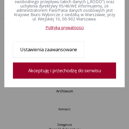
swobodnego przepływu takich danych („RODO”) oraz
uchylenia dyrektywy 95/46/WE informujemy, że
1
administratorem Pani/Pana danych osobowych jest
Krajowe Biuro Wyborcze z siedzibą w Warszawie, przy
ul. Wiejskiej 10, 00-902 Warszawa.
Polityka prywatności
Aktualności
Wydarzenia
Informacje
Wyjaśnienia, stanowiska, komunikaty
Ustawienia zaawansowane
Uchwały
Postanowienia
Urzędnicy wyborczy
Akceptuję i przechodzę do serwisu
Okręgi wyborcze i obwody głosowania
Konkurs „Wybieram Wybory”
Archiwum
Komisarz
Delegatura