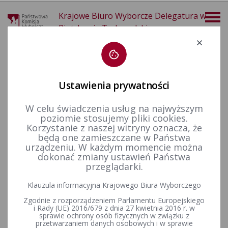
Krajowe Biuro Wyborcze Delegatura w
Piotrkowie Trybunalskim
Deklaracja dostępności
Ustawienia prywatności
W celu świadczenia usług na najwyższym
poziomie stosujemy pliki cookies.
więcej
Korzystanie z naszej witryny oznacza, że
będą one zamieszczane w Państwa
Delegatura
Sprawozdanie finansowe
urządzeniu. W każdym momencie można
dokonać zmiany ustawień Państwa
przeglądarki.
Sprawozdanie finansowe sporządzone na dzień 31 grudnia
Klauzula informacyjna Krajowego Biura Wyborczego
2025 r.
Zgodnie z rozporządzeniem Parlamentu Europejskiego
i Rady (UE) 2016/679 z dnia 27 kwietnia 2016 r. w
sprawie ochrony osób fizycznych w związku z
przetwarzaniem danych osobowych i w sprawie
Sprawozdanie finansowe sporządzone na dzień 31 grudnia