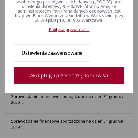
swobodnego przepływu takich danych („RODO”) oraz
2024 r.
uchylenia dyrektywy 95/46/WE informujemy, że
administratorem Pani/Pana danych osobowych jest
Krajowe Biuro Wyborcze z siedzibą w Warszawie, przy
ul. Wiejskiej 10, 00-902 Warszawa.
Sprawozdanie finansowe sporządzone na dzień 31 grudnia
2023 r.
Polityka prywatności
Sprawozdanie finansowe sporządzone na dzień 31 grudnia
Ustawienia zaawansowane
2022 r.
Sprawozdanie finansowe sporządzone na dzień 31 grudnia
Akceptuję i przechodzę do serwisu
2021 r.
Sprawozdanie finansowe sporządzone na dzień 31 grudnia
2020 r.
Sprawozdanie finansowe sporządzone na dzień 31 grudnia
2019 r.