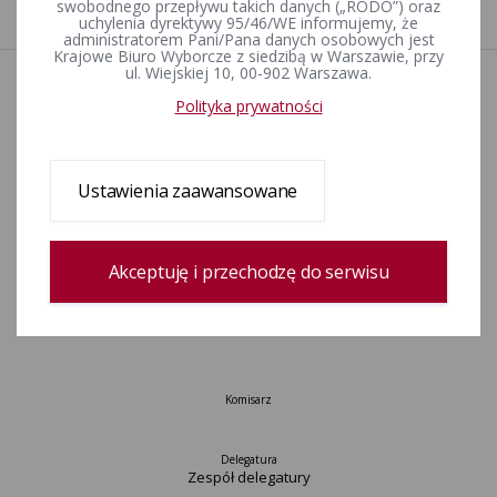
1
swobodnego przepływu takich danych („RODO”) oraz
uchylenia dyrektywy 95/46/WE informujemy, że
administratorem Pani/Pana danych osobowych jest
Krajowe Biuro Wyborcze z siedzibą w Warszawie, przy
ul. Wiejskiej 10, 00-902 Warszawa.
Aktualności
Polityka prywatności
Wydarzenia
Informacje
Wyjaśnienia, stanowiska, komunikaty
Ustawienia zaawansowane
Uchwały
Postanowienia
Urzędnicy wyborczy
Akceptuję i przechodzę do serwisu
Okręgi wyborcze i obwody głosowania
Konkurs „Wybieram Wybory”
Archiwum
Komisarz
Delegatura
Zespół delegatury