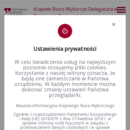
Krajowe Biuro Wyborcze Delegatura w
Piotrkowie Trybunalskim
Deklaracja dostępności
Ustawienia prywatności
W celu świadczenia usług na najwyższym
poziomie stosujemy pliki cookies.
więcej
Korzystanie z naszej witryny oznacza, że
będą one zamieszczane w Państwa
Prawo wyborcze
Wyroki i postanowienia sądów
Wygaśnięcie mandatu
2019 r.
urządzeniu. W każdym momencie można
dokonać zmiany ustawień Państwa
przeglądarki.
Klauzula informacyjna Krajowego Biura Wyborczego
Wyroki i postanowienia sądów_ wygaśnięcia mandatu
Zgodnie z rozporządzeniem Parlamentu Europejskiego
i Rady (UE) 2016/679 z dnia 27 kwietnia 2016 r. w
sprawie ochrony osób fizycznych w związku z
przetwarzaniem danych osobowych i w sprawie