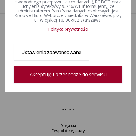
1
swobodnego przepływu takich danych („RODO”) oraz
uchylenia dyrektywy 95/46/WE informujemy, że
administratorem Pani/Pana danych osobowych jest
Krajowe Biuro Wyborcze z siedzibą w Warszawie, przy
ul. Wiejskiej 10, 00-902 Warszawa.
Aktualności
Polityka prywatności
Wydarzenia
Informacje
Wyjaśnienia, stanowiska, komunikaty
Ustawienia zaawansowane
Uchwały
Postanowienia
Urzędnicy wyborczy
Akceptuję i przechodzę do serwisu
Okręgi wyborcze i obwody głosowania
Konkurs „Wybieram Wybory”
Archiwum
Komisarz
Delegatura
Zespół delegatury