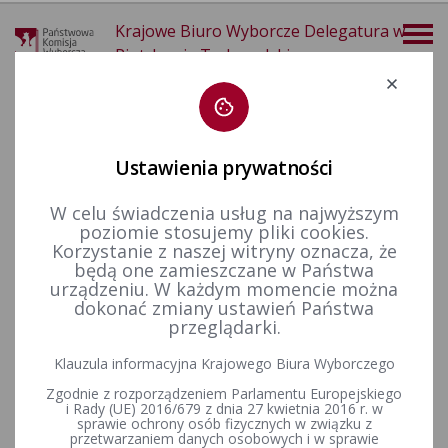
Krajowe Biuro Wyborcze Delegatura w
Piotrkowie Trybunalskim
Deklaracja dostępności
Ustawienia prywatności
W celu świadczenia usług na najwyższym
poziomie stosujemy pliki cookies.
więcej
Korzystanie z naszej witryny oznacza, że
będą one zamieszczane w Państwa
Wzory dokumentów
Sprawozdania finansowe
urządzeniu. W każdym momencie można
dokonać zmiany ustawień Państwa
przeglądarki.
Klauzula informacyjna Krajowego Biura Wyborczego
Proszę wybrać odpowiednią kategorię.
Zgodnie z rozporządzeniem Parlamentu Europejskiego
i Rady (UE) 2016/679 z dnia 27 kwietnia 2016 r. w
sprawie ochrony osób fizycznych w związku z
przetwarzaniem danych osobowych i w sprawie