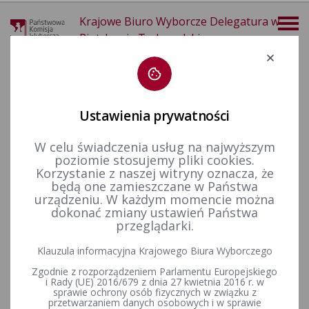
Krajowe Biuro Wyborcze Delegatura w
Piotrkowie Trybunalskim
Deklaracja dostępności
Ustawienia prywatności
W celu świadczenia usług na najwyższym
poziomie stosujemy pliki cookies.
więcej
Korzystanie z naszej witryny oznacza, że
będą one zamieszczane w Państwa
Aktualności
Informacje
urządzeniu. W każdym momencie można
dokonać zmiany ustawień Państwa
przeglądarki.
Postanowienie Nr 43/2025 Komisarza Wyborczego w
Klauzula informacyjna Krajowego Biura Wyborczego
Piotrkowie Trybunalskim z dnia 29 kwietnia 2025 r. w sprawie
Zgodnie z rozporządzeniem Parlamentu Europejskiego
sprostowania oczywistej omyłki pisarskiej w Postanowieniu
i Rady (UE) 2016/679 z dnia 27 kwietnia 2016 r. w
Nr 42/2025 Komisarza Wyborczego w Piotrkowie Trybunalskim
sprawie ochrony osób fizycznych w związku z
z dnia 25 kwietnia 2025 r. w sprawie powołania obwodowych
przetwarzaniem danych osobowych i w sprawie