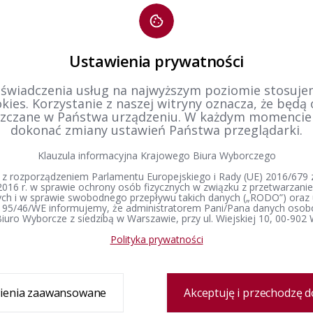
ory do Sejmu i Senatu 2019 - Konferencja prasowa z dnia
Wybory 
października
komite
Ustawienia prywatności
 świadczenia usług na najwyższym poziomie stosujem
1
kies. Korzystanie z naszej witryny oznacza, że będą
zczane w Państwa urządzeniu. W każdym momenci
dokonać zmiany ustawień Państwa przeglądarki.
Klauzula informacyjna Krajowego Biura Wyborczego
 z rozporządzeniem Parlamentu Europejskiego i Rady (UE) 2016/679 z
2016 r. w sprawie ochrony osób fizycznych w związku z przetwarzan
h i w sprawie swobodnego przepływu takich danych („RODO”) oraz 
 95/46/WE informujemy, że administratorem Pani/Pana danych osob
iuro Wyborcze z siedzibą w Warszawie, przy ul. Wiejskiej 10, 00-902
Polityka prywatności
Delegatura
Prawo wyborcze
Wybory i referenda
ienia zaawansowane
Zespół delegatury
Konstytucja Rzeczypospolitej Polskiej​
Akceptuję i przechodzę d
Wybory Prezydenta 
Polskiej
Sprawozdanie finansowe
Kodeks wyborczy