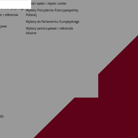
do Senatu
Rejestr wpłat i rejestr umów
tu Europejskiego
Wybory Prezydenta Rzeczypospolitej
 i referenda
Polskiej
Wybory do Parlamentu Europejskiego
ajowe
Wybory samorządowe i referenda
lokalne
 00