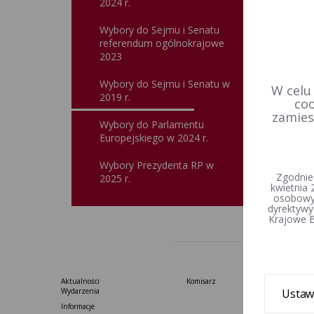
2024 r.
Wybory do Sejmu i Senatu
Wyb
referendum ogólnokrajowe
11 
2023
Wybory do Sejmu i Senatu w
W celu
2019 r.
coo
zamies
Wybory do Parlamentu
Europejskiego w 2024 r.
Wybory Prezydenta RP w
Zgodnie
2025 r.
kwietnia 
osobowyc
dyrektywy
Krajowe B
Aktualności
Komisarz
Wydarzenia
Ustaw
Informacje