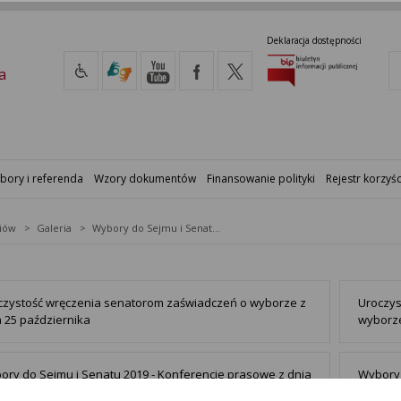
Deklaracja dostępności
a
bory i referenda
Wzory dokumentów
Finansowanie polityki
Rejestr korzyśc
iów
Galeria
Wybory do Sejmu i Senatu w 2019 r.
czystość wręczenia senatorom zaświadczeń o wyborze z
Uroczys
a 25 października
wyborze
ory do Sejmu i Senatu 2019 - Konferencje prasowe z dnia
Wybory 
października
13 paźd