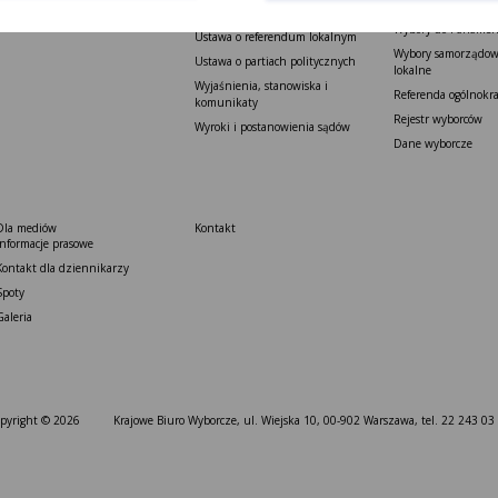
Wybory do Sejmu i 
Petycje
Ustawa o referendum ogólnokrajowym
Wybory do Parlamen
Ustawa o referendum lokalnym
Wybory samorządowe
Ustawa o partiach politycznych
lokalne
Wyjaśnienia, stanowiska i
Referenda ogólnokr
komunikaty
Rejestr wyborców
Wyroki i postanowienia sądów
Dane wyborcze
Dla mediów
Kontakt
Informacje prasowe
Kontakt dla dziennikarzy
Spoty
Galeria
pyright © 2026
Krajowe Biuro Wyborcze, ul. Wiejska 10, 00-902 Warszawa, tel. 22 243 03