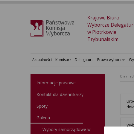
Krajowe Biuro
Wyborcze Delegatur
w Piotrkowie
Trybunalskim
Aktualności
Komisarz
Delegatura
Prawo wyborcze
Wy
Dla med
Informacje prasowe
Kontakt dla dziennikarzy
Uro
Spoty
dni
Galeria
Wyb
Wybory samorządowe w
14 