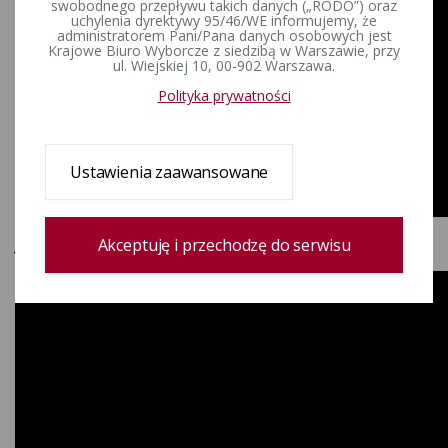
swobodnego przepływu takich danych („RODO”) oraz
uchylenia dyrektywy 95/46/WE informujemy, że
administratorem Pani/Pana danych osobowych jest
Krajowe Biuro Wyborcze z siedzibą w Warszawie, przy
ul. Wiejskiej 10, 00-902 Warszawa.
Polityka prywatności
Ustawienia zaawansowane
Akceptuję i przechodzę do serwisu
Jak oddać głos? II tura (język polski migowy)