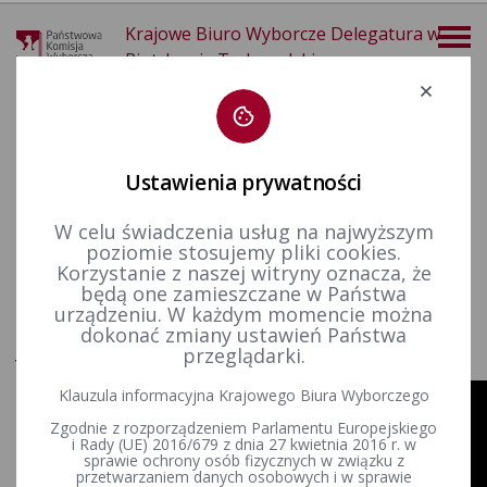
Krajowe Biuro Wyborcze Delegatura w
Piotrkowie Trybunalskim
Deklaracja dostępności
Ustawienia prywatności
W celu świadczenia usług na najwyższym
poziomie stosujemy pliki cookies.
więcej
Korzystanie z naszej witryny oznacza, że
będą one zamieszczane w Państwa
Dla mediów
Spoty
Wybory samorządowe w 2018 r.
urządzeniu. W każdym momencie można
dokonać zmiany ustawień Państwa
przeglądarki.
Jak oddać głos? II tura
Klauzula informacyjna Krajowego Biura Wyborczego
Zgodnie z rozporządzeniem Parlamentu Europejskiego
i Rady (UE) 2016/679 z dnia 27 kwietnia 2016 r. w
sprawie ochrony osób fizycznych w związku z
przetwarzaniem danych osobowych i w sprawie