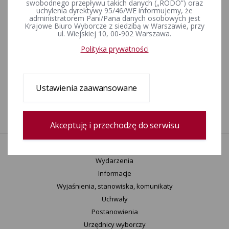
swobodnego przepływu takich danych („RODO”) oraz
2012 r. w sprawie uzupełniania składu grupy inicjatywnej w
uchylenia dyrektywy 95/46/WE informujemy, że
referendum lokalnym
administratorem Pani/Pana danych osobowych jest
Krajowe Biuro Wyborcze z siedzibą w Warszawie, przy
ul. Wiejskiej 10, 00-902 Warszawa.
Wyjaśnienia Państwowej Komisji Wyborczej z dnia 16 stycznia
Polityka prywatności
2012 r. dotyczące kart do głosowania stosowanych w
referendum oraz sposobu przekazywania do ogłoszenia
protokołu z referendum w formie dokumentu elektronicznego
Ustawienia zaawansowane
1
Akceptuję i przechodzę do serwisu
Aktualności
Wydarzenia
Informacje
Wyjaśnienia, stanowiska, komunikaty
Uchwały
Postanowienia
Urzędnicy wyborczy