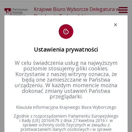
Krajowe Biuro Wyborcze Delegatura w
Piotrkowie Trybunalskim
Deklaracja dostępności
Ustawienia prywatności
W celu świadczenia usług na najwyższym
poziomie stosujemy pliki cookies.
więcej
Korzystanie z naszej witryny oznacza, że
będą one zamieszczane w Państwa
Prawo wyborcze
Wyjaśnienia, stanowiska i komunikaty
2012 r.
urządzeniu. W każdym momencie można
dokonać zmiany ustawień Państwa
przeglądarki.
Wyjaśnienia Państwowej Komisji Wyborczej z dnia 20 sierpnia
Klauzula informacyjna Krajowego Biura Wyborczego
2012 r. dotyczące przeprowadzania referendów lokalnych
Zgodnie z rozporządzeniem Parlamentu Europejskiego
i Rady (UE) 2016/679 z dnia 27 kwietnia 2016 r. w
sprawie ochrony osób fizycznych w związku z
przetwarzaniem danych osobowych i w sprawie
Wyjaśnienia Państwowej Komisji Wyborczej dnia 20 marca