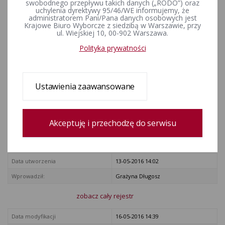
przeciwko ważności wyborów
swobodnego przepływu takich danych („RODO”) oraz
uchylenia dyrektywy 95/46/WE informujemy, że
do Senatu RP w okręgu
administratorem Pani/Pana danych osobowych jest
Krajowe Biuro Wyborcze z siedzibą w Warszawie, przy
wyborczym nr 37 z dnia 25
ul. Wiejskiej 10, 00-902 Warszawa.
listopada 2015 r.
Polityka prywatności
ZAŁĄCZNIKI
Ustawienia zaawansowane
Postanowienie Sądu Najwyższego z dnia 25 listopada 2015 r.
(Sygn akt III SW 157/15)
Akceptuję i przechodzę do serwisu
Rejestr zmian
Data utworzenia
13-05-2016 14:02
Wprowadził:
Grażyna Długosz
zobacz cały rejestr
Data modyfikacji
16-05-2016 14:39