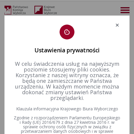
Deklaracja dostępności
Ustawienia prywatności
W celu świadczenia usług na najwyższym
więcej
poziomie stosujemy pliki cookies.
Korzystanie z naszej witryny oznacza, że
Prawo wyborcze
Wyroki i postanowienia sądów
Inne
2015 r.
Postanowienie Sądu Najwyższego z dnia 25 listopada 2015 r. w sprawie protestu wyborczego przeciwko ważności wyborów do Senatu RP w okręgu wyborczym nr 37 z dnia 25 listopada 2015 r.
będą one zamieszczane w Państwa
urządzeniu. W każdym momencie można
Postanowienie Sądu
dokonać zmiany ustawień Państwa
przeglądarki.
Najwyższego z dnia 25
Klauzula informacyjna Krajowego Biura Wyborczego
listopada 2015 r. w sprawie
Zgodnie z rozporządzeniem Parlamentu Europejskiego
protestu wyborczego
i Rady (UE) 2016/679 z dnia 27 kwietnia 2016 r. w
sprawie ochrony osób fizycznych w związku z
przetwarzaniem danych osobowych i w sprawie