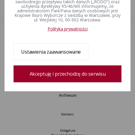
swobodnego przepływu takich danych („RODO”) oraz
uchylenia dyrektywy 95/46/WE informujemy, że
1
administratorem Pani/Pana danych osobowych jest
Krajowe Biuro Wyborcze z siedzibą w Warszawie, przy
ul. Wiejskiej 10, 00-902 Warszawa.
Polityka prywatności
Aktualności
Wydarzenia
Informacje
Wyjaśnienia, stanowiska, komunikaty
Ustawienia zaawansowane
Uchwały
Postanowienia
Urzędnicy wyborczy
Akceptuję i przechodzę do serwisu
Okręgi wyborcze i obwody głosowania
Konkurs „Wybieram Wybory”
Archiwum
Komisarz
Delegatura