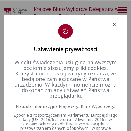
Krajowe Biuro Wyborcze Delegatura w
Piotrkowie Trybunalskim
Deklaracja dostępności
Ustawienia prywatności
W celu świadczenia usług na najwyższym
poziomie stosujemy pliki cookies.
więcej
Korzystanie z naszej witryny oznacza, że
będą one zamieszczane w Państwa
Prawo wyborcze
Wyroki i postanowienia sądów
Ważność wyborów
2017 r.
urządzeniu. W każdym momencie można
dokonać zmiany ustawień Państwa
przeglądarki.
Postanowienie SO w Opolu w sprawie protestu wyborczego
Klauzula informacyjna Krajowego Biura Wyborczego
przeciwko wyborowi radnego w wyborach uzupełniających
Zgodnie z rozporządzeniem Parlamentu Europejskiego
(sygn. akt I NS 122/17)
i Rady (UE) 2016/679 z dnia 27 kwietnia 2016 r. w
sprawie ochrony osób fizycznych w związku z
przetwarzaniem danych osobowych i w sprawie