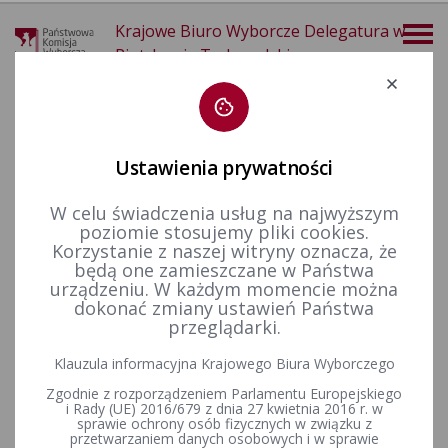
Krajowe Biuro Wyborcze Delegatura w
Piotrkowie Trybunalskim
Deklaracja dostępności
Ustawienia prywatności
W celu świadczenia usług na najwyższym
poziomie stosujemy pliki cookies.
więcej
Korzystanie z naszej witryny oznacza, że
będą one zamieszczane w Państwa
Prawo wyborcze
Wyroki i postanowienia sądów
Ważność wyborów
2018 r.
urządzeniu. W każdym momencie można
dokonać zmiany ustawień Państwa
przeglądarki.
Postanowienia Sądu Okręgowego w Opolu - I Wydział Cywilny
Klauzula informacyjna Krajowego Biura Wyborczego
w sprawie protestu wyborczego przeciwko ważności wyborów
Zgodnie z rozporządzeniem Parlamentu Europejskiego
(sygn. akt. I Ns 365/18) wraz z Postanowieniem Sądu
i Rady (UE) 2016/679 z dnia 27 kwietnia 2016 r. w
Apelacyjnego we Wrocławiu Sądu Pracy i Ubezpieczeń
sprawie ochrony osób fizycznych w związku z
Społecznych (sygn. akt. III APz 10/19)
przetwarzaniem danych osobowych i w sprawie