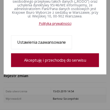
wniosku U. D. w sprawie
swobodnego przepływu takich danych („RODO”) oraz
uchylenia dyrektywy 95/46/WE informujemy, że
protestu wyborczego na
administratorem Pani/Pana danych osobowych jest
Krajowe Biuro Wyborcze z siedzibą w Warszawie, przy
skutek zażalenia
ul. Wiejskiej 10, 00-902 Warszawa.
wnioskodawczyni na
Polityka prywatności
postanowienie SO w Świdnicy
(sygn. akt III A Pz 100/18)
Ustawienia zaawansowane
ZAŁĄCZNIKI
Akceptuję i przechodzę do serwisu
Postanowienie SA we Wrocławiu, sygn. akt III A Pz 100/18
Rejestr zmian
Data utworzenia
15-03-2019 14:54
Wprowadził:
Bartosz Szczepiński