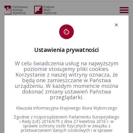
Deklaracja dostępności
Ustawienia prywatności
W celu świadczenia usług na najwyższym
więcej
poziomie stosujemy pliki cookies.
Korzystanie z naszej witryny oznacza, że
Prawo wyborcze
Wyroki i postanowienia sądów
Ważność wyborów
2018 r.
Postanowienie Sądu Apelacyjnego we Wrocławiu Sądu Pracy i Ubezpieczeń Społecznych w sprawie z wniosku U. D. w sprawie protestu wyborczego na skutek zażalenia wnioskodawczyni na postanowienie SO w Świdnicy (sygn. akt III A Pz 100/18)
będą one zamieszczane w Państwa
urządzeniu. W każdym momencie można
Postanowienie Sądu
dokonać zmiany ustawień Państwa
przeglądarki.
Apelacyjnego we Wrocławiu
Klauzula informacyjna Krajowego Biura Wyborczego
Sądu Pracy i Ubezpieczeń
Zgodnie z rozporządzeniem Parlamentu Europejskiego
Społecznych w sprawie z
i Rady (UE) 2016/679 z dnia 27 kwietnia 2016 r. w
sprawie ochrony osób fizycznych w związku z
przetwarzaniem danych osobowych i w sprawie