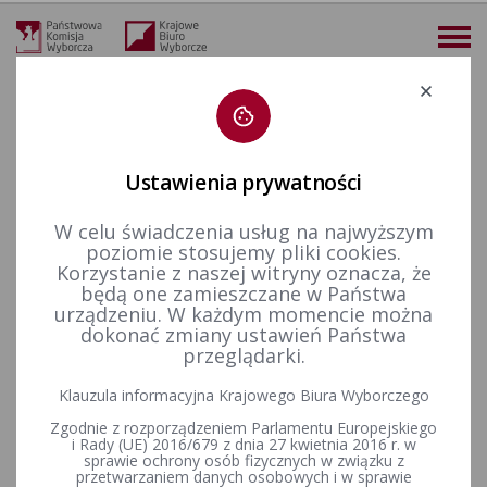
Deklaracja dostępności
Ustawienia prywatności
W celu świadczenia usług na najwyższym
więcej
poziomie stosujemy pliki cookies.
Korzystanie z naszej witryny oznacza, że
Prawo wyborcze
Wyroki i postanowienia sądów
Ważność wyborów
2018 r.
Sygn. akt III A Pz 95.18
będą one zamieszczane w Państwa
urządzeniu. W każdym momencie można
Sygn. akt III A Pz 95.18
dokonać zmiany ustawień Państwa
przeglądarki.
ZAŁĄCZNIKI
Klauzula informacyjna Krajowego Biura Wyborczego
Zgodnie z rozporządzeniem Parlamentu Europejskiego
Sygn. akt III A Pz 95.18
i Rady (UE) 2016/679 z dnia 27 kwietnia 2016 r. w
sprawie ochrony osób fizycznych w związku z
przetwarzaniem danych osobowych i w sprawie