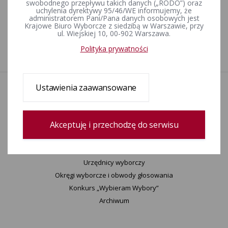
Rejestr zmian
swobodnego przepływu takich danych („RODO”) oraz
uchylenia dyrektywy 95/46/WE informujemy, że
administratorem Pani/Pana danych osobowych jest
Krajowe Biuro Wyborcze z siedzibą w Warszawie, przy
ul. Wiejskiej 10, 00-902 Warszawa.
Data utworzenia
20-09-2022 14:55
Polityka prywatności
Wprowadził:
Marek Sieraczek
Ustawienia zaawansowane
Aktualności
Wydarzenia
Informacje
Akceptuję i przechodzę do serwisu
Wyjaśnienia, stanowiska, komunikaty
Uchwały
Postanowienia
Urzędnicy wyborczy
Okręgi wyborcze i obwody głosowania
Konkurs „Wybieram Wybory”
Archiwum