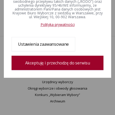
Rejestr zmian
swobodnego przepływu takich danych („RODO”) oraz
uchylenia dyrektywy 95/46/WE informujemy, że
administratorem Pani/Pana danych osobowych jest
Krajowe Biuro Wyborcze z siedzibą w Warszawie, przy
ul. Wiejskiej 10, 00-902 Warszawa.
Data utworzenia
20-09-2022 14:58
Polityka prywatności
Wprowadził:
Marek Sieraczek
Ustawienia zaawansowane
Aktualności
Wydarzenia
Informacje
Akceptuję i przechodzę do serwisu
Wyjaśnienia, stanowiska, komunikaty
Uchwały
Postanowienia
Urzędnicy wyborczy
Okręgi wyborcze i obwody głosowania
Konkurs „Wybieram Wybory”
Archiwum