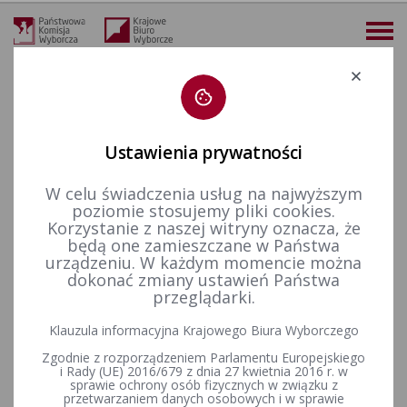
Deklaracja dostępności
Ustawienia prywatności
W celu świadczenia usług na najwyższym
więcej
poziomie stosujemy pliki cookies.
Korzystanie z naszej witryny oznacza, że
Prawo wyborcze
Wyroki i postanowienia sądów
Ważność wyborów
2018 r.
Sygn. akt XII Ns 43.18
będą one zamieszczane w Państwa
urządzeniu. W każdym momencie można
Sygn. akt XII Ns 43.18
dokonać zmiany ustawień Państwa
przeglądarki.
ZAŁĄCZNIKI
Klauzula informacyjna Krajowego Biura Wyborczego
Zgodnie z rozporządzeniem Parlamentu Europejskiego
Sygn. akt XII Ns 43.18
i Rady (UE) 2016/679 z dnia 27 kwietnia 2016 r. w
sprawie ochrony osób fizycznych w związku z
przetwarzaniem danych osobowych i w sprawie