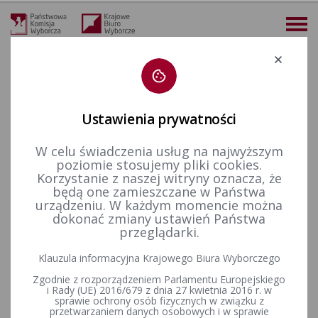
Deklaracja dostępności
Ustawienia prywatności
W celu świadczenia usług na najwyższym
więcej
poziomie stosujemy pliki cookies.
Korzystanie z naszej witryny oznacza, że
Dla mediów
Galeria
Wybory samorządowe w 2024 r.
Konferencja prasowa Państwowej Komisji Wyborczej w dniu pierwszego głosowania | 7 IV 2024 r. godz. 10:00
będą one zamieszczane w Państwa
urządzeniu. W każdym momencie można
Konferencja prasowa
dokonać zmiany ustawień Państwa
przeglądarki.
Państwowej Komisji Wyborczej
Klauzula informacyjna Krajowego Biura Wyborczego
w dniu pierwszego głosowania
Zgodnie z rozporządzeniem Parlamentu Europejskiego
| 7 IV 2024 r. godz. 10:00
i Rady (UE) 2016/679 z dnia 27 kwietnia 2016 r. w
sprawie ochrony osób fizycznych w związku z
przetwarzaniem danych osobowych i w sprawie