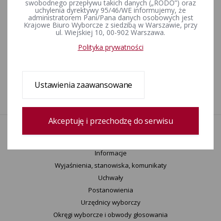
swobodnego przepływu takich danych („RODO”) oraz
uchylenia dyrektywy 95/46/WE informujemy, że
administratorem Pani/Pana danych osobowych jest
Krajowe Biuro Wyborcze z siedzibą w Warszawie, przy
ul. Wiejskiej 10, 00-902 Warszawa.
Rejestr zmian
Polityka prywatności
Data utworzenia
08-04-2024 13:54
Ustawienia zaawansowane
Wprowadził:
Marcin Chmielnicki
Akceptuję i przechodzę do serwisu
Aktualności
Wydarzenia
Informacje
Wyjaśnienia, stanowiska, komunikaty
Uchwały
Postanowienia
Urzędnicy wyborczy
Okręgi wyborcze i obwody głosowania