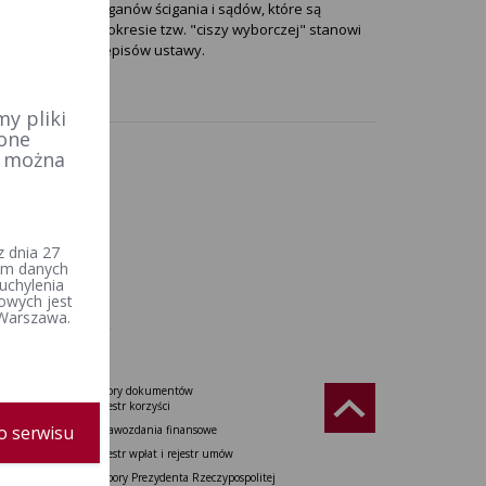
t wiążąca dla organów ścigania i sądów, które są
zu agitacji w okresie tzw. "ciszy wyborczej" stanowi
ją wykładni przepisów ustawy.
y pliki
 one
e można
 dnia 27
iem danych
uchylenia
owych jest
 Warszawa.
Wzory dokumentów
Rzeczypospolitej
Rejestr korzyści
o serwisu
Sprawozdania finansowe
do Senatu
Rejestr wpłat i rejestr umów
tu Europejskiego
Wybory Prezydenta Rzeczypospolitej