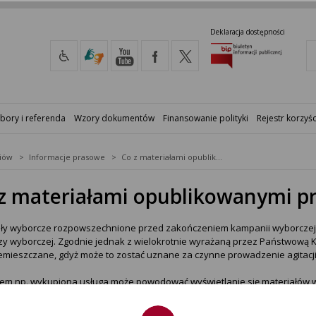
Deklaracja dostępności
bory i referenda
Wzory dokumentów
Finansowanie polityki
Rejestr korzyśc
iów
Informacje prasowe
Co z materiałami opublikowanymi przed ciszą wyborczą?
z materiałami opublikowanymi pr
ły wyborcze rozpowszechnione przed zakończeniem kampanii wyborczej ni
szy wyborczej. Zgodnie jednak z wielokrotnie wyrażaną przez Państwową
emieszczane, gdyż może to zostać uznane za czynne prowadzenie agitacji
atem np. wykupiona usługa może powodować wyświetlanie się materiałów w 
 oznaczać naruszenie ustawowego zakazu agitacji.