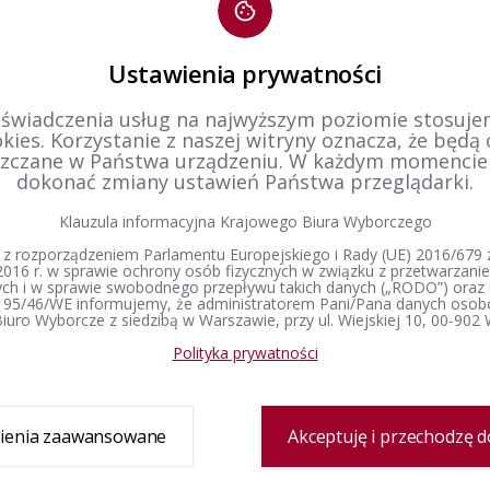
przy tym podkreślić, że opinia organów wyborczych w tych sprawach nie jes
e do dokonania oceny w konkretnych przypadkach, bowiem naruszenie zaka
enie. W razie prowadzenia postępowania organy te samodzielnie dokonu
Ustawienia prywatności
tr zmian
 świadczenia usług na najwyższym poziomie stosujem
kies. Korzystanie z naszej witryny oznacza, że będą
zczane w Państwa urządzeniu. W każdym momenci
11-10-2019 20:39
dokonać zmiany ustawień Państwa przeglądarki.
enia
Wojciech Sebastian
dził:
Klauzula informacyjna Krajowego Biura Wyborczego
Dąbrówka
 z rozporządzeniem Parlamentu Europejskiego i Rady (UE) 2016/679 z
2016 r. w sprawie ochrony osób fizycznych w związku z przetwarzan
h i w sprawie swobodnego przepływu takich danych („RODO”) oraz 
 95/46/WE informujemy, że administratorem Pani/Pana danych osob
iuro Wyborcze z siedzibą w Warszawie, przy ul. Wiejskiej 10, 00-902
Polityka prywatności
Delegatura
Prawo wyborcze
Wybory i referenda
Zespół delegatury
Konstytucja Rzeczypospolitej Polskiej​
Wybory Prezydenta 
Polskiej
ienia zaawansowane
Akceptuję i przechodzę d
Sprawozdanie finansowe
Kodeks wyborczy
Wybory do Sejmu i 
Petycje
Ustawa o referendum ogólnokrajowym
Wybory do Parlamen
Ustawa o referendum lokalnym