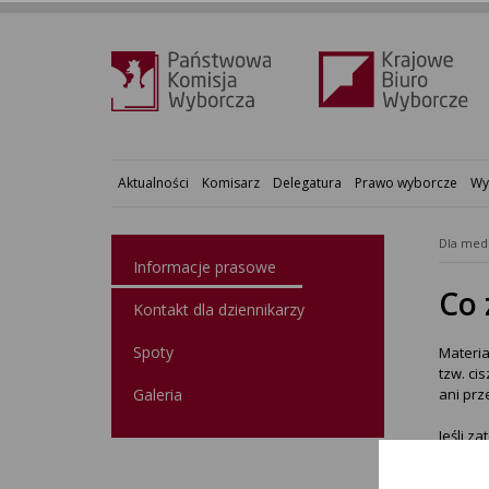
Aktualności
Komisarz
Delegatura
Prawo wyborcze
Wy
Dla med
Informacje prasowe
Co 
Kontakt dla dziennikarzy
Spoty
Materia
tzw. ci
Galeria
ani prz
Jeśli z
może to