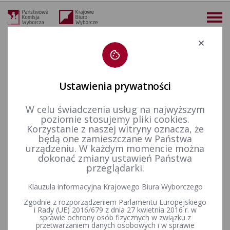
Deklaracja dostępności
Ustawienia prywatności
W celu świadczenia usług na najwyższym
więcej
poziomie stosujemy pliki cookies.
Korzystanie z naszej witryny oznacza, że
Dla mediów
Informacje prasowe
O rozpoczęciu i przebiegu głosowania podczas pierwszej, niedzielnej konferencji PKW
będą one zamieszczane w Państwa
urządzeniu. W każdym momencie można
O rozpoczęciu i przebiegu
dokonać zmiany ustawień Państwa
przeglądarki.
głosowania podczas pierwszej,
Klauzula informacyjna Krajowego Biura Wyborczego
niedzielnej konferencji PKW
Zgodnie z rozporządzeniem Parlamentu Europejskiego
i Rady (UE) 2016/679 z dnia 27 kwietnia 2016 r. w
sprawie ochrony osób fizycznych w związku z
Zachęcamy do obejrzenia pierwszej, niedzielnej konferencji
przetwarzaniem danych osobowych i w sprawie
prasowej Państwowej Komisji Wyborczej z cyklu Studio