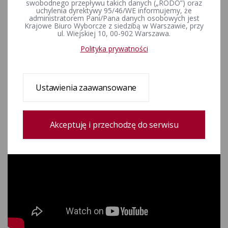
swobodnego przepływu takich danych („RODO”) oraz
Wyborcze PKW: Wybory do Sejmu i Senatu 2019.
uchylenia dyrektywy 95/46/WE informujemy, że
administratorem Pani/Pana danych osobowych jest
Główne tematy konferencji:
Krajowe Biuro Wyborcze z siedzibą w Warszawie, przy
ul. Wiejskiej 10, 00-902 Warszawa.
otwarcie lokali wyborczych i rozpoczęcie głosowania,
Polityka prywatności
przebieg głosowania.
Ustawienia zaawansowane
Akceptuję i przechodzę do serwisu