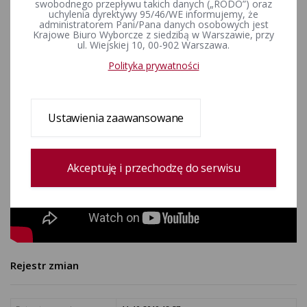
swobodnego przepływu takich danych („RODO”) oraz
obejrzenia materiału MAKING OF.
uchylenia dyrektywy 95/46/WE informujemy, że
administratorem Pani/Pana danych osobowych jest
Krajowe Biuro Wyborcze z siedzibą w Warszawie, przy
ul. Wiejskiej 10, 00-902 Warszawa.
Polityka prywatności
Ustawienia zaawansowane
Akceptuję i przechodzę do serwisu
Rejestr zmian