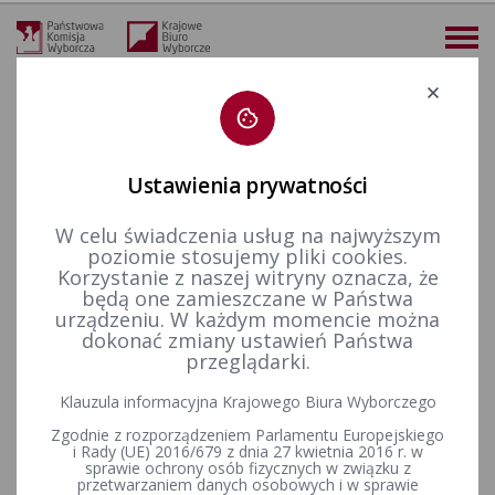
Deklaracja dostępności
Ustawienia prywatności
W celu świadczenia usług na najwyższym
więcej
poziomie stosujemy pliki cookies.
Korzystanie z naszej witryny oznacza, że
Dla mediów
Informacje prasowe
Wystartowało Studio Wyborcze PKW: Wybory do Sejmu i Senatu 2019 [MAKING OF]
będą one zamieszczane w Państwa
urządzeniu. W każdym momencie można
Wystartowało Studio Wyborcze
dokonać zmiany ustawień Państwa
przeglądarki.
PKW: Wybory do Sejmu i
Klauzula informacyjna Krajowego Biura Wyborczego
Senatu 2019 [MAKING OF]
Zgodnie z rozporządzeniem Parlamentu Europejskiego
i Rady (UE) 2016/679 z dnia 27 kwietnia 2016 r. w
sprawie ochrony osób fizycznych w związku z
Chcesz zobaczyć przygotowania do startu Studia
przetwarzaniem danych osobowych i w sprawie
Wyborczego PKW? Zajrzyj za kulisy!
Zapraszamy do