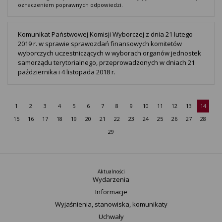
oznaczeniem poprawnych odpowiedzi.
Komunikat Państwowej Komisji Wyborczej z dnia 21 lutego
2019 r. w sprawie sprawozdań finansowych komitetów
wyborczych uczestniczących w wyborach organów jednostek
samorządu terytorialnego, przeprowadzonych w dniach 21
października i 4 listopada 2018 r.
1
2
3
4
5
6
7
8
9
10
11
12
13
14
15
16
17
18
19
20
21
22
23
24
25
26
27
28
29
Aktualności
Wydarzenia
Informacje
Wyjaśnienia, stanowiska, komunikaty
Uchwały