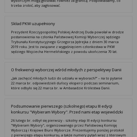
wyborczym mogą głosować również za granicą. Podpowiadamy, co
trzeba zrobić, aby zagłosować.
Skład PKW uzupełniony
Prezydent Rzeczypospolitej Polskiej Andrzej Duda powołał w drodze
postanowienia na członka Państwowej Komisji Wyborczej sędziego
Trybunału Konstytucyjnego Grzegorza Jędrejka z dniem 30 marca
2019 roku. Jest to związane z wygaśnięciem członkostwa w PKW
sędziego Wojciecha Hermelińskiego z powodu ukończenia 70 lat.
O frekwencji wyborczej wśród młodych z perspektywy Danii
„Jak zachęcić młodych ludzi do udziału w wyborach?” – na to pytanie
22 marca br. odpowiedzieli duńscy eksperci podczas seminarium,
które odbyło się 22 marca br. w Ambasadzie Królestwa Danii.
Podsumowanie pierwszego (szkolnego) etapu III edycji
konkursu "Wybieram Wybory". Przed nami etap wojewódzki
26 lutego br. odbył się pierwszy - szkolny etap III edycji konkursu
"Wybieram Wybory", organizowanego przez Państwową Komisję
Wyborczą i Krajowe Biuro Wyborcze. Prezentujemy poniżej protokół
z pierwszego etapu konkursu, a także numery pytań wraz z literowym