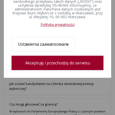
Coraz bliżej finału konkursu "Wybieram Wybory"
swobodnego przepływu takich danych („RODO”) oraz
uchylenia dyrektywy 95/46/WE informujemy, że
administratorem Pani/Pana danych osobowych jest
Krajowe Biuro Wyborcze z siedzibą w Warszawie, przy
ul. Wiejskiej 10, 00-902 Warszawa.
Już jutro debata w polskim Biurze Parlamentu Europejskiego o
uprawnieniach osób niepełnosprawnych
Polityka prywatności
Przedstawiciele KBW wzięli udział w corocznym posiedzeniu
Ustawienia zaawansowane
Zarządu Stowarzyszenia Europejskich Urzędników
Wyborczych
Prezentacja raportu finansowego oraz realizacji Planu Strategicznego
- to główne punkty programu corocznego posiedzenia Zarządu
Akceptuję i przechodzę do serwisu
Stowarzyszenia Europejskich Urzędników Wyborczych (ACEEEO), które
odbyło się 7 marca w Lublanie.
Jak zostać kandydatem na członka obwodowej komisji
wyborczej?
Czy mogę głosować za granicą?
W wyborach do Parlamentu Europejskiego Polacy z czynnym prawem