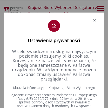
Krajowe Biuro Wyborcze Delegatura w
Piotrkowie Trybunalskim
Deklaracja dostępności
Ustawienia prywatności
W celu świadczenia usług na najwyższym
poziomie stosujemy pliki cookies.
więcej
Korzystanie z naszej witryny oznacza, że
będą one zamieszczane w Państwa
Dla mediów
Informacje prasowe
urządzeniu. W każdym momencie można
dokonać zmiany ustawień Państwa
przeglądarki.
Klauzula informacyjna Krajowego Biura Wyborczego
Życzenia Wielkanocne
Zgodnie z rozporządzeniem Parlamentu Europejskiego
i Rady (UE) 2016/679 z dnia 27 kwietnia 2016 r. w
sprawie ochrony osób fizycznych w związku z
przetwarzaniem danych osobowych i w sprawie