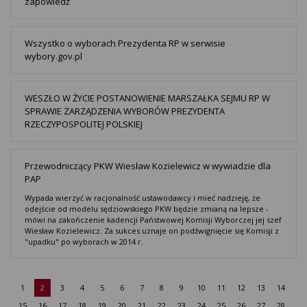
zapowiedź
Wszystko o wyborach Prezydenta RP w serwisie
wybory.gov.pl
WESZŁO W ŻYCIE POSTANOWIENIE MARSZAŁKA SEJMU RP W
SPRAWIE ZARZĄDZENIA WYBORÓW PREZYDENTA
RZECZYPOSPOLITEJ POLSKIEJ
Przewodniczący PKW Wiesław Kozielewicz w wywiadzie dla
PAP
Wypada wierzyć w racjonalność ustawodawcy i mieć nadzieję, że
odejście od modelu sędziowskiego PKW będzie zmianą na lepsze -
mówi na zakończenie kadencji Państwowej Komisji Wyborczej jej szef
Wiesław Kozielewicz. Za sukces uznaje on podźwignięcie się Komisji z
"upadku" po wyborach w 2014 r.
1
2
3
4
5
6
7
8
9
10
11
12
13
14
15
16
17
18
19
20
21
22
23
24
25
26
27
28