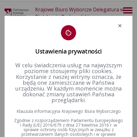
Krajowe Biuro Wyborcze Delegatura w
Piotrkowie Trybunalskim
Deklaracja dostępności
Ustawienia prywatności
W celu świadczenia usług na najwyższym
poziomie stosujemy pliki cookies.
więcej
Korzystanie z naszej witryny oznacza, że
będą one zamieszczane w Państwa
Dla mediów
Informacje prasowe
urządzeniu. W każdym momencie można
dokonać zmiany ustawień Państwa
przeglądarki.
Losowanie numerów list kandydatów na radnych w wyborach
Klauzula informacyjna Krajowego Biura Wyborczego
zarządzonych na dzień 7 kwietnia 2024 r. – ZAPROSZENIE
Zgodnie z rozporządzeniem Parlamentu Europejskiego
i Rady (UE) 2016/679 z dnia 27 kwietnia 2016 r. w
sprawie ochrony osób fizycznych w związku z
przetwarzaniem danych osobowych i w sprawie
Uroczystości wręczenia zaświadczeń o wyborze na Posła i