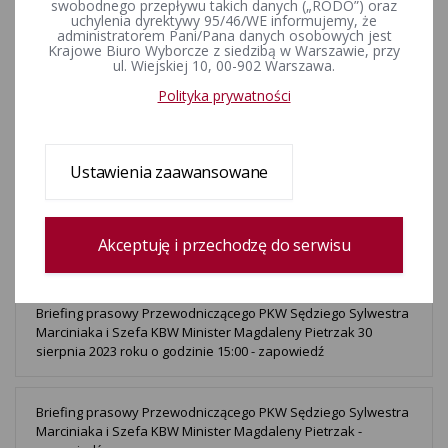
swobodnego przepływu takich danych („RODO”) oraz
Senatora - zapowiedź
uchylenia dyrektywy 95/46/WE informujemy, że
administratorem Pani/Pana danych osobowych jest
Krajowe Biuro Wyborcze z siedzibą w Warszawie, przy
ul. Wiejskiej 10, 00-902 Warszawa.
Konferencje prasowe Państwowej Komisji Wyborczej w
dniach 13-19 X 2023 roku - ZAPROSZENIE
Polityka prywatności
Briefing prasowy Szefa KBW Minister Magdaleny Pietrzak 29
Ustawienia zaawansowane
września 2023 roku o godzinie 12:00 - zapowiedź
Losowanie numerów list kandydatów na posłów w wyborach
Akceptuję i przechodzę do serwisu
do Sejmu Rzeczypospolitej Polskiej - ZAPROSZENIE
Briefing prasowy Przewodniczącego PKW Sędziego Sylwestra
Marciniaka i Szefa KBW Minister Magdaleny Pietrzak 30
sierpnia 2023 roku o godzinie 15:00 - zapowiedź
Briefing prasowy Przewodniczącego PKW Sędziego Sylwestra
Marciniaka i Szefa KBW Minister Magdaleny Pietrzak -