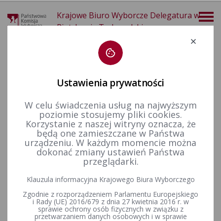
Krajowe Biuro Wyborcze Delegatura w
Piotrkowie Trybunalskim
Deklaracja dostępności
Ustawienia prywatności
W celu świadczenia usług na najwyższym
poziomie stosujemy pliki cookies.
więcej
Korzystanie z naszej witryny oznacza, że
będą one zamieszczane w Państwa
Finansowanie polityki
Finansowanie kampanii wyborczych
Wybory uzupełniające do Senatu RP
2013 - okręg nr 55
urządzeniu. W każdym momencie można
dokonać zmiany ustawień Państwa
przeglądarki.
Komunikat Państwowej Komisji Wyborczej z dnia 1 września
Klauzula informacyjna Krajowego Biura Wyborczego
2014 r. o przyjętych i odrzuconych sprawozdaniach
Zgodnie z rozporządzeniem Parlamentu Europejskiego
finansowych komitetów wyborczych uczestniczących w
i Rady (UE) 2016/679 z dnia 27 kwietnia 2016 r. w
wyborach uzupełniających do Senatu Rzeczypospolitej
sprawie ochrony osób fizycznych w związku z
Polskiej, przeprowadzonych w dniu 8 września 2013 r.
przetwarzaniem danych osobowych i w sprawie