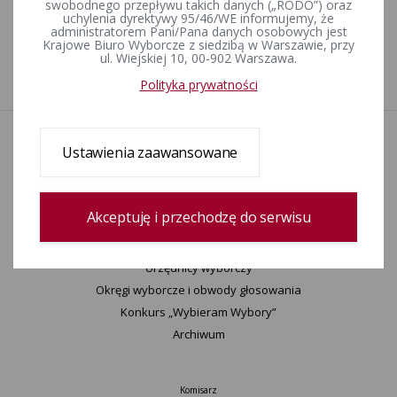
swobodnego przepływu takich danych („RODO”) oraz
Trybunalskim
uchylenia dyrektywy 95/46/WE informujemy, że
administratorem Pani/Pana danych osobowych jest
Krajowe Biuro Wyborcze z siedzibą w Warszawie, przy
ul. Wiejskiej 10, 00-902 Warszawa.
1
Polityka prywatności
Aktualności
Ustawienia zaawansowane
Wydarzenia
Informacje
Wyjaśnienia, stanowiska, komunikaty
Akceptuję i przechodzę do serwisu
Uchwały
Postanowienia
Urzędnicy wyborczy
Okręgi wyborcze i obwody głosowania
Konkurs „Wybieram Wybory”
Archiwum
Komisarz