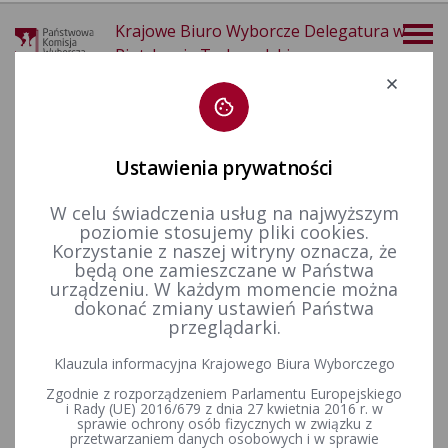
Krajowe Biuro Wyborcze Delegatura w
Piotrkowie Trybunalskim
Deklaracja dostępności
Ustawienia prywatności
W celu świadczenia usług na najwyższym
poziomie stosujemy pliki cookies.
więcej
Korzystanie z naszej witryny oznacza, że
będą one zamieszczane w Państwa
Finansowanie polityki
Sprawozdania finansowe
Wybory samorządowe 2014
urządzeniu. W każdym momencie można
dokonać zmiany ustawień Państwa
przeglądarki.
Komunikat Komisarza Wyborczego w Piotrkowie
Klauzula informacyjna Krajowego Biura Wyborczego
Trybunalskim z dnia 3 marca 2015 r.
Zgodnie z rozporządzeniem Parlamentu Europejskiego
i Rady (UE) 2016/679 z dnia 27 kwietnia 2016 r. w
sprawie ochrony osób fizycznych w związku z
przetwarzaniem danych osobowych i w sprawie
Komunikat Komisarza Wyborczego w Piotrkowie