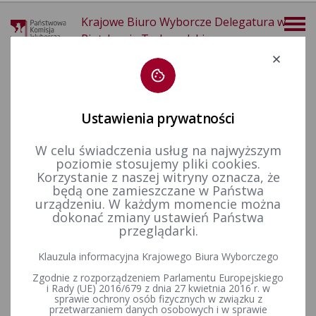
Krajowe Biuro Wyborcze Delegatura w
Piotrkowie Trybunalskim
Deklaracja dostępności
Ustawienia prywatności
W celu świadczenia usług na najwyższym
poziomie stosujemy pliki cookies.
więcej
Korzystanie z naszej witryny oznacza, że
będą one zamieszczane w Państwa
Finansowanie polityki
Finansowanie kampanii wyborczych
Wybory uzupełniające do Senatu RP
2013 - okręg nr 73
urządzeniu. W każdym momencie można
dokonać zmiany ustawień Państwa
przeglądarki.
KOMUNIKAT PAŃSTWOWEJ KOMISJI WYBORCZEJ z dnia 5
Klauzula informacyjna Krajowego Biura Wyborczego
sierpnia 2013 r. w sprawie sprawozdań finansowych
Zgodnie z rozporządzeniem Parlamentu Europejskiego
komitetów wyborczych uczestniczących w wyborach
i Rady (UE) 2016/679 z dnia 27 kwietnia 2016 r. w
uzupełniających do Senatu Rzeczypospolitej Polskiej,
sprawie ochrony osób fizycznych w związku z
przeprowadzonych w dniu 21 kwietnia 2013 r.
przetwarzaniem danych osobowych i w sprawie