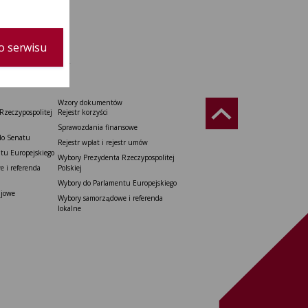
o serwisu
Wzory dokumentów
Rzeczypospolitej
Rejestr korzyści
Sprawozdania finansowe
do Senatu
Rejestr wpłat i rejestr umów
tu Europejskiego
Wybory Prezydenta Rzeczypospolitej
 i referenda
Polskiej
Wybory do Parlamentu Europejskiego
ajowe
Wybory samorządowe i referenda
lokalne