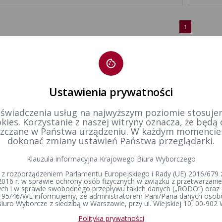
1
Ustawienia prywatności
 świadczenia usług na najwyższym poziomie stosujem
kies. Korzystanie z naszej witryny oznacza, że będą
zczane w Państwa urządzeniu. W każdym momenci
dokonać zmiany ustawień Państwa przeglądarki.
Klauzula informacyjna Krajowego Biura Wyborczego
 z rozporządzeniem Parlamentu Europejskiego i Rady (UE) 2016/679 z
2016 r. w sprawie ochrony osób fizycznych w związku z przetwarzan
h i w sprawie swobodnego przepływu takich danych („RODO”) oraz 
 95/46/WE informujemy, że administratorem Pani/Pana danych osob
iuro Wyborcze z siedzibą w Warszawie, przy ul. Wiejskiej 10, 00-902
Polityka prywatności