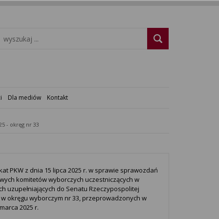
i
Dla mediów
Kontakt
25 - okręg nr 33
at PKW z dnia 15 lipca 2025 r. w sprawie sprawozdań
wych komitetów wyborczych uczestniczących w
h uzupełniających do Senatu Rzeczypospolitej
j w okręgu wyborczym nr 33, przeprowadzonych w
 marca 2025 r.