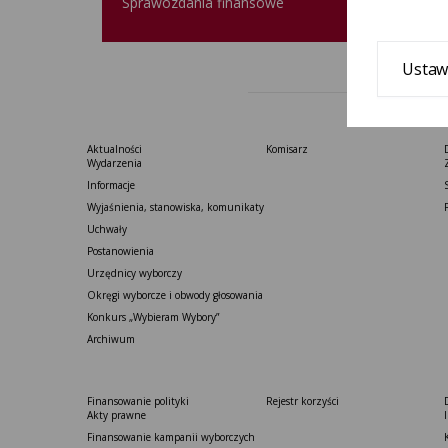
Sprawozdania finansowe
Ustaw
Aktualności
Komisarz
Wydarzenia
Informacje
Wyjaśnienia, stanowiska, komunikaty
Uchwały
Postanowienia
Urzędnicy wyborczy
Okręgi wyborcze i obwody głosowania
Konkurs „Wybieram Wybory”
Archiwum
Finansowanie polityki
Rejestr korzyści
Akty prawne
Finansowanie kampanii wyborczych