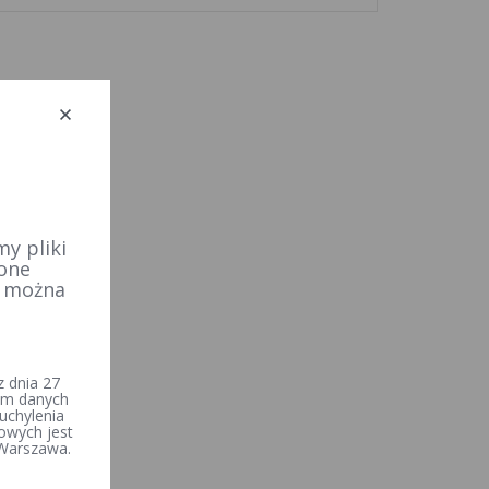
y pliki
 one
e można
 dnia 27
iem danych
uchylenia
owych jest
 Warszawa.