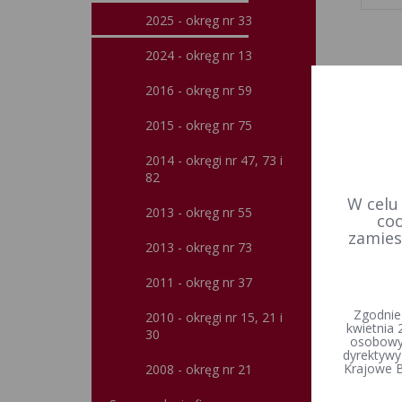
2025 - okręg nr 33
2024 - okręg nr 13
2016 - okręg nr 59
2015 - okręg nr 75
2014 - okręgi nr 47, 73 i
82
W celu
2013 - okręg nr 55
coo
zamies
2013 - okręg nr 73
2011 - okręg nr 37
Zgodnie
2010 - okręgi nr 15, 21 i
kwietnia 
30
osobowyc
dyrektywy
Krajowe B
2008 - okręg nr 21