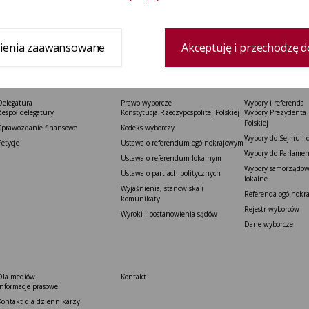
ienia zaawansowane
Akceptuję i przechodzę d
Delegatura
Prawo wyborcze
Wybory i referenda
Zespół delegatury
Konstytucja Rzeczypospolitej Polskiej​
Wybory Prezydenta 
Polskiej
Sprawozdanie finansowe
Kodeks wyborczy
Wybory do Sejmu i 
Petycje
Ustawa o referendum ogólnokrajowym
Wybory do Parlamen
Ustawa o referendum lokalnym
Wybory samorządowe
Ustawa o partiach politycznych
lokalne
Wyjaśnienia, stanowiska i
Referenda ogólnokr
komunikaty
Rejestr wyborców
Wyroki i postanowienia sądów
Dane wyborcze
Dla mediów
Kontakt
Informacje prasowe
Kontakt dla dziennikarzy