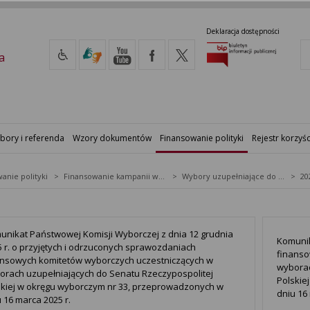
Deklaracja dostępności
a
bory i referenda
Wzory dokumentów
Finansowanie polityki
Rejestr korzyśc
anie polityki
Finansowanie kampanii wyborczych
Wybory uzupełniające do Senatu RP
20
unikat Państwowej Komisji Wyborczej z dnia 12 grudnia
Komunik
5 r. o przyjętych i odrzuconych sprawozdaniach
finanso
ansowych komitetów wyborczych uczestniczących w
wyborac
orach uzupełniających do Senatu Rzeczypospolitej
Polskie
skiej w okręgu wyborczym nr 33, przeprowadzonych w
dniu 16
 16 marca 2025 r.