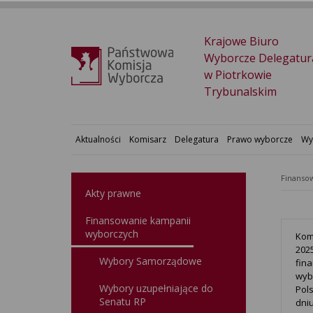
Krajowe Biuro
Wyborcze Delegatur
w Piotrkowie
Trybunalskim
Aktualności
Komisarz
Delegatura
Prawo wyborcze
Wy
Finansow
Akty prawne
Finansowanie kampanii
wyborczych
Kom
202
Wybory Samorządowe
fin
wyb
Wybory uzupełniające do
Pol
Senatu RP
dniu