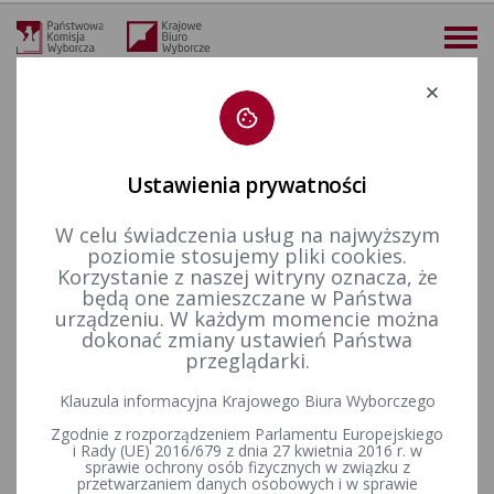
Deklaracja dostępności
Ustawienia prywatności
W celu świadczenia usług na najwyższym
więcej
poziomie stosujemy pliki cookies.
Korzystanie z naszej witryny oznacza, że
Finansowanie polityki
Akty prawne
Rozporządzenie Ministra Finansów z dnia 27 września 2023 r. w sprawie sprawozdania finansowego komitetu wyborczego (Dz. U. poz. 2065).
będą one zamieszczane w Państwa
urządzeniu. W każdym momencie można
Rozporządzenie Ministra
dokonać zmiany ustawień Państwa
przeglądarki.
Finansów z dnia 27 września
Klauzula informacyjna Krajowego Biura Wyborczego
2023 r. w sprawie
Zgodnie z rozporządzeniem Parlamentu Europejskiego
sprawozdania finansowego
i Rady (UE) 2016/679 z dnia 27 kwietnia 2016 r. w
sprawie ochrony osób fizycznych w związku z
przetwarzaniem danych osobowych i w sprawie