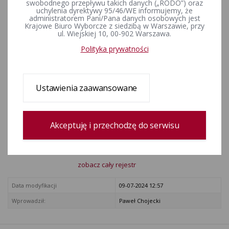
komitetu wyborczego (Dz. U.
swobodnego przepływu takich danych („RODO”) oraz
uchylenia dyrektywy 95/46/WE informujemy, że
poz. 2065).
administratorem Pani/Pana danych osobowych jest
Krajowe Biuro Wyborcze z siedzibą w Warszawie, przy
ul. Wiejskiej 10, 00-902 Warszawa.
ZAŁĄCZNIKI
Polityka prywatności
Rozporządzenie w sprawie sprawozdania finansowego komitetu
wyborczego
Ustawienia zaawansowane
Rejestr zmian
Akceptuję i przechodzę do serwisu
Data utworzenia
23-10-2023 11:24
Wprowadził:
Krzysztof Lorentz
zobacz cały rejestr
Data modyfikacji
09-07-2024 12:57
Wprowadził:
Paweł Chojecki