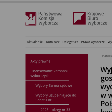
Aktualności
Komisarz
Delegatura
Prawo wyborcze
Wy
Finansow
Akty prawne
Wyj
Finansowanie kampanii
wyborczych
gos
wyd
Wybory Samorządowe
w w
Wybory uzupełniające do
Senatu RP
Pol
2025 - okręg nr 33
kwi