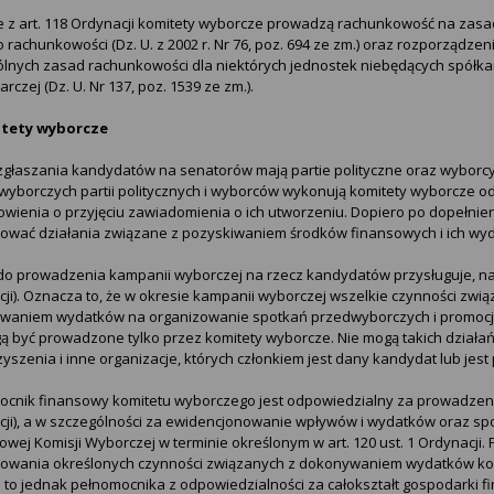
 z art. 118 Ordynacji komitety wyborcze prowadzą rachunkowość na zasa
 o rachunkowości (Dz. U. z 2002 r. Nr 76, poz. 694 ze zm.) oraz rozporządze
lnych zasad rachunkowości dla niektórych jednostek niebędących spółka
rczej (Dz. U. Nr 137, poz. 1539 ze zm.).
itety wyborcze
głaszania kandydatów na senatorów mają partie polityczne oraz wyborcy. 
i wyborczych partii politycznych i wyborców wykonują komitety wyborcze
wienia o przyjęciu zawiadomienia o ich utworzeniu. Dopiero po dopełni
ować działania związane z pozyskiwaniem środków finansowych i ich wy
o prowadzenia kampanii wyborczej na rzecz kandydatów przysługuje, na 
ji). Oznacza to, że w okresie kampanii wyborczej wszelkie czynności zw
waniem wydatków na organizowanie spotkań przedwyborczych i promocją
gą być prowadzone tylko przez komitety wyborcze. Nie mogą takich działań
yszenia i inne organizacje, których członkiem jest dany kandydat lub jest
cnik finansowy komitetu wyborczego jest odpowiedzialny za prowadzenie 
ji), a w szczególności za ewidencjonowanie wpływów i wydatków oraz sp
wej Komisji Wyborczej w terminie określonym w art. 120 ust. 1 Ordynacj
owania określonych czynności związanych z dokonywaniem wydatków komi
 to jednak pełnomocnika z odpowiedzialności za całokształt gospodarki 