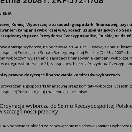
NIENIA
owej Komisji Wyborczej o zasadach gospodarki finansowej, uzys
owaniem kampanii wyborczej w wyborach uzupełniających do Senat
 zarządzonych przez Prezydenta Rzeczypospolitej Polskiej na dzień 
wa Komisja Wyborcza, na podstawie art. 40 ust. 1 ustawy z dnia 12 kwiet
ospolitej Polskiej i do Senatu Rzeczypospolitej Polskiej (Dz. U. z 2007 r. Nr
tom wyborczym wyjaśnień o zasadach finansowania kampanii wyborczej w
j w okręgu wyborczym nr 21, zarządzonych przez Prezydenta Rzeczypospolit
episy prawne dotyczące finansowania komitetów wyborczych.
prowadzenia gospodarki finansowej przez komitety wyborcze, uczestnic
ospolitej Polskiej regulują następujące przepisy:
 Ordynacja wyborcza do Sejmu Rzeczypospolitej Polskiej
w szczególności przepisy:
. 104 o odpowiedzialności za zobowiązania majątkowe komitetu wyborczeg