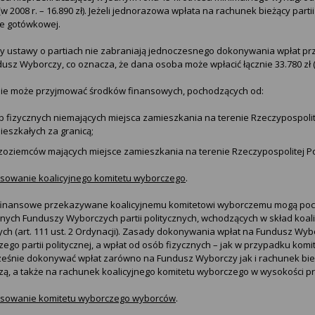
(w 2008 r. – 16.890 zł). Jeżeli jednorazowa wpłata na rachunek bieżący part
ie gotówkowej.
y ustawy o partiach nie zabraniają jednoczesnego dokonywania wpłat prze
usz Wyborczy, co oznacza, że dana osoba może wpłacić łącznie 33.780 zł (2 
 nie może przyjmować środków finansowych, pochodzących od:
 fizycznych niemających miejsca zamieszkania na terenie Rzeczypospolitej
ieszkałych za granicą;
oziemców mających miejsce zamieszkania na terenie Rzeczypospolitej Polski
sowanie koalicyjnego komitetu wyborczego
.
 finansowe przekazywane koalicyjnemu komitetowi wyborczemu mogą poch
znych Funduszy Wyborczych partii politycznych, wchodzących w skład koalicji
ych (art. 111 ust. 2 Ordynacji). Zasady dokonywania wpłat na Fundusz Wy
ego partii politycznej, a wpłat od osób fizycznych – jak w przypadku k
eśnie dokonywać wpłat zarówno na Fundusz Wyborczy jak i rachunek bieżący
ą, a także na rachunek koalicyjnego komitetu wyborczego w wysokości prz
nsowanie komitetu wyborczego wyborców
.