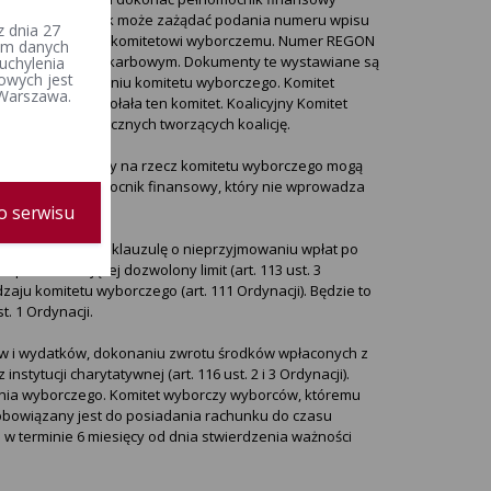
wierający rachunek może zażądać podania numeru wpisu
 dnia 27
ej (NIP), nadanych komitetowi wyborczemu. Numer REGON
iem danych
ym i w urzędzie skarbowym. Dokumenty te wystawiane są
uchylenia
owych jest
ienia o utworzeniu komitetu wyborczego. Komitet
 Warszawa.
cznej, która powołała ten komitet. Koalicyjny Komitet
N partii politycznych tworzących koalicję.
żenie, że wpłaty na rzecz komitetu wyborczego mogą
Ordynacji). Pełnomocnik finansowy, który nie wprowadza
Ordynacji.
o serwisu
o wprowadzono klauzulę o nieprzyjmowaniu wpłat po
i przekraczającej dozwolony limit (art. 113 ust. 3
zaju komitetu wyborczego (art. 111 Ordynacji). Będzie to
. 1 Ordynacji.
w i wydatków, dokonaniu zwrotu środków wpłaconych z
ytucji charytatywnej (art. 116 ust. 2 i 3 Ordynacji).
ania wyborczego. Komitet wyborczy wyborców, któremu
zobowiązany jest do posiadania rachunku do czasu
 w terminie 6 miesięcy od dnia stwierdzenia ważności