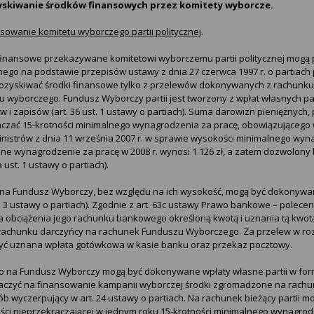
zyskiwanie środków finansowych przez komitety wyborcze.
sowanie komitetu wyborczego partii politycznej
.
finansowe przekazywane komitetowi wyborczemu partii politycznej mogą p
ego na podstawie przepisów ustawy z dnia 27 czerwca 1997 r. o partiach po
ozyskiwać środki finansowe tylko z przelewów dokonywanych z rachun
u wyborczego. Fundusz Wyborczy partii jest tworzony z wpłat własnych par
 i zapisów (art. 36 ust. 1 ustawy o partiach). Suma darowizn pieniężnych
czać 15-krotności minimalnego wynagrodzenia za pracę, obowiązującego
nistrów z dnia 11 września 2007 r. w sprawie wysokości minimalnego wynagr
ne wynagrodzenie za pracę w 2008 r. wynosi 1.126 zł, a zatem dozwolony 
a ust. 1 ustawy o partiach).
na Fundusz Wyborczy, bez względu na ich wysokość, mogą być dokonywane 
. 3 ustawy o partiach). Zgodnie z art. 63c ustawy Prawo bankowe – polec
a obciążenia jego rachunku bankowego określoną kwotą i uznania tą kwo
z rachunku darczyńcy na rachunek Funduszu Wyborczego. Za przelew w 
yć uznana wpłata gotówkowa w kasie banku oraz przekaz pocztowy.
 na Fundusz Wyborczy mogą być dokonywane wpłaty własne partii w form
aczyć na finansowanie kampanii wyborczej środki zgromadzone na rach
b wyczerpujący w art. 24 ustawy o partiach. Na rachunek bieżący partii 
ci nieprzekraczającej w jednym roku 15-krotności minimalnego wynagro