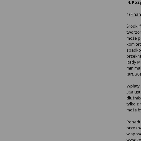
4. Po
1)
Finan
Środki 
tworzon
może p
komitet
spadków
przekra
Rady Mi
minimal
(art. 36
Wpłaty 
36a ust
dłużnik
tylko 
może b
Ponadto
przezn
w sposó
wysokoś