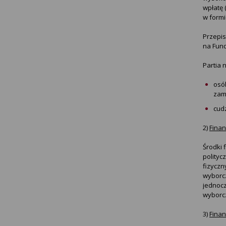
wpłatę 
w form
Przepis
na Fund
Partia
osób
zam
cudz
2)
Finan
Środki
polityc
fizyczn
wyborcz
jednocz
wyborcz
3)
Fina