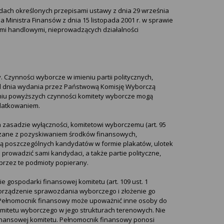
dach określonych przepisami ustawy z dnia 29 września
nia Ministra Finansów z dnia 15 listopada 2001 r. w sprawie
mi handlowymi, nieprowadzących działalności
Czynności wyborcze w imieniu partii politycznych,
 od dnia wydania przez Państwową Komisję Wyborczą
eniu powyższych czynności komitety wyborcze mogą
datkowaniem.
zasadzie wyłączności, komitetowi wyborczemu (art. 95
iązane z pozyskiwaniem środków finansowych,
 poszczególnych kandydatów w formie plakatów, ulotek
 prowadzić sami kandydaci, a także partie polityczne,
 przez te podmioty popierany.
gospodarki finansowej komitetu (art. 109 ust. 1
orządzenie sprawozdania wyborczego i złożenie go
i. Pełnomocnik finansowy może upoważnić inne osoby do
tetu wyborczego w jego strukturach terenowych. Nie
finansowej komitetu. Pełnomocnik finansowy ponosi