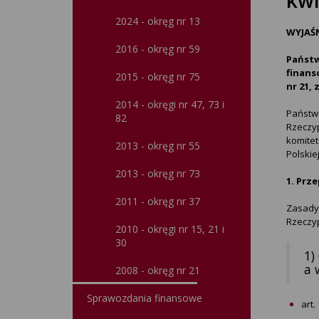
2024 - okręg nr 13
WYJAŚ
2016 - okręg nr 59
Państw
finans
2015 - okręg nr 75
nr 21,
2014 - okręgi nr 47, 73 i
Państwo
82
Rzeczyp
komite
2013 - okręg nr 55
Polskie
2013 - okręg nr 73
1. Prz
2011 - okręg nr 37
Zasady 
Rzeczyp
2010 - okręgi nr 15, 21 i
30
1)
a 
2008 - okręg nr 21
Sprawozdania finansowe
art