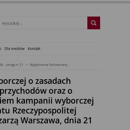
i
Dla mediów
Kontakt
08 - okręg nr 21
Wyjaśnienia Państwowej Komisji Wyborczej o zasadach gospodarki finansowej, uzyskiwaniu przychodów oraz o wydatkach związanych z finansowaniem kampanii wyborczej w wyborach uzupełniających do Senatu Rzeczypospolitej Polskiej w okręgu wyborczym nr 21, zarzą Warszawa, dnia 21 kwietnia 2008 r. ZKF-572-1/08
orczej o zasadach
 przychodów oraz o
iem kampanii wyborczej
tu Rzeczypospolitej
zarzą Warszawa, dnia 21