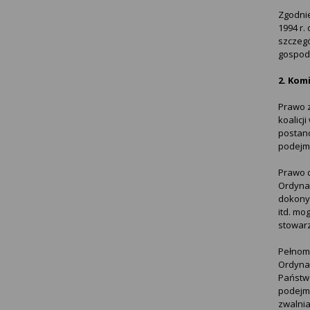
Zgodnie
1994 r.
szczegó
gospoda
2. Kom
Prawo z
koalicj
postano
podejm
Prawo d
Ordynac
dokony
itd. mo
stowarz
Pełnomo
Ordynac
Państwo
podejm
zwalnia