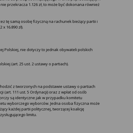
ii nie przekracza 1.126 zł, to może być dokonana również
z tę samą osobę fizyczną na rachunek bieżący partii i
x 16.890 zł).
 Polskiej, nie dotyczy to jednak obywateli polskich
ej (art. 25 ust. 2 ustawy o partiach).
odzić z tworzonych na podstawie ustawy o partiach
 (art. 111 ust. 5 Ordynacji) oraz z wpłat od osób
borczy są identyczne jak w przypadku komitetu
omitetu wyborczego wyborców. Jedna osoba fizyczna może
 każdej partii politycznej, tworzącej koalicję
ysługującego limitu.