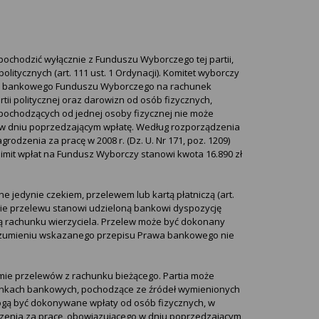
ochodzić wyłącznie z Funduszu Wyborczego tej partii,
litycznych (art. 111 ust. 1 Ordynacji). Komitet wyborczy
ku bankowego Funduszu Wyborczego na rachunek
tii politycznej oraz darowizn od osób fizycznych,
, pochodzących od jednej osoby fizycznej nie może
 w dniu poprzedzającym wpłatę. Według rozporządzenia
odzenia za pracę w 2008 r. (Dz. U. Nr 171, poz. 1209)
limit wpłat na Fundusz Wyborczy stanowi kwota 16.890 zł
jedynie czekiem, przelewem lub kartą płatniczą (art.
enie przelewu stanowi udzieloną bankowi dyspozycję
tą rachunku wierzyciela. Przelew może być dokonany
rozumieniu wskazanego przepisu Prawa bankowego nie
ie przelewów z rachunku bieżącego. Partia może
unkach bankowych, pochodzące ze źródeł wymienionych
mogą być dokonywane wpłaty od osób fizycznych, w
dzenia za pracę, obowiązującego w dniu poprzedzającym