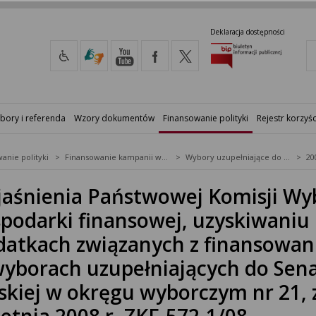
Deklaracja dostępności
bory i referenda
Wzory dokumentów
Finansowanie polityki
Rejestr korzyśc
anie polityki
Finansowanie kampanii wyborczych
Wybory uzupełniające do Senatu RP
20
aśnienia Państwowej Komisji Wyb
podarki finansowej, uzyskiwaniu
atkach związanych z finansowan
yborach uzupełniających do Sena
skiej w okręgu wyborczym nr 21, 
etnia 2008 r. ZKF-572-1/08