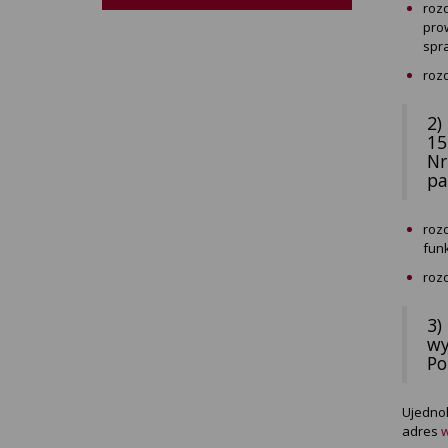
roz
pro
spr
rozd
2)
15
Nr
pa
rozd
fun
rozd
3)
wy
Po
Ujednol
adres
w