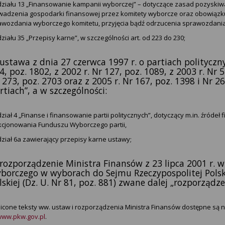
działu 13 „Finansowanie kampanii wyborczej” – dotyczące zasad pozysk
wadzenia gospodarki finansowej przez komitety wyborcze oraz obowiązk
awozdania wyborczego komitetu, przyjęcia bądź odrzucenia sprawozdania 
ziału 35 „Przepisy karne”, w szczególności art. od 223 do 230;
 ustawa z dnia 27 czerwca 1997 r. o partiach politycznyc
4, poz. 1802, z 2002 r. Nr 127, poz. 1089, z 2003 r. Nr 5
 273, poz. 2703 oraz z 2005 r. Nr 167, poz. 1398 i Nr 2
rtiach”, a w szczególności:
ział 4 „Finanse i finansowanie partii politycznych”, dotyczący m.in. źródeł
kcjonowania Funduszu Wyborczego partii,
ział 6a zawierający przepisy karne ustawy;
 rozporządzenie Ministra Finansów z 23 lipca 2001 r.
borczego w wyborach do Sejmu Rzeczypospolitej Polski
lskiej (Dz. U. Nr 81, poz. 881) zwane dalej „rozporząd
icone teksty ww. ustaw i rozporządzenia Ministra Finansów dostępne są n
ww.pkw.gov.pl
.