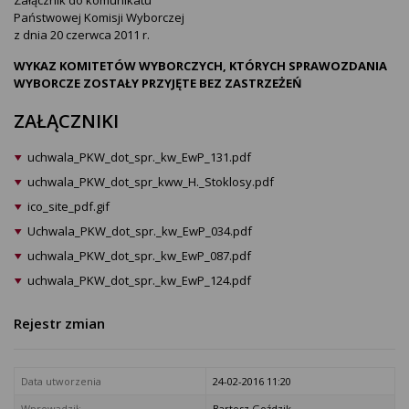
Załącznik do komunikatu
Państwowej Komisji Wyborczej
z dnia 20 czerwca 2011 r.
WYKAZ KOMITETÓW WYBORCZYCH, KTÓRYCH SPRAWOZDANIA
WYBORCZE ZOSTAŁY PRZYJĘTE BEZ ZASTRZEŻEŃ
ZAŁĄCZNIKI
uchwala_PKW_dot_spr._kw_EwP_131.pdf
uchwala_PKW_dot_spr_kww_H._Stoklosy.pdf
ico_site_pdf.gif
Uchwala_PKW_dot_spr._kw_EwP_034.pdf
uchwala_PKW_dot_spr._kw_EwP_087.pdf
uchwala_PKW_dot_spr._kw_EwP_124.pdf
Rejestr zmian
Data utworzenia
24-02-2016 11:20
Wprowadził:
Bartosz Goździk