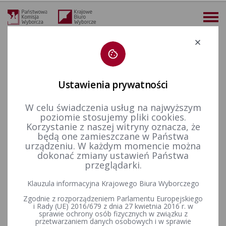
Deklaracja dostępności
Ustawienia prywatności
W celu świadczenia usług na najwyższym
więcej
poziomie stosujemy pliki cookies.
Korzystanie z naszej witryny oznacza, że
Finansowanie polityki
Finansowanie kampanii wyborczych
Wybory uzupełniające do Senatu RP
2011 - okręg nr 37
będą one zamieszczane w Państwa
Komunikat Państwowej Komisji Wyborczej z dnia 20 czerwca 2011 r. o przyjętych sprawozdaniach wyborczych komitetów wyborczych uczestniczących w wyborach uzupełniających do Senatu Rzeczpospolitei Polskiej, przeprowadzonych w dniu 6 lutego 2011 r. w wojewódz
urządzeniu. W każdym momencie można
dokonać zmiany ustawień Państwa
Komunikat Państwowej
przeglądarki.
Komisji Wyborczej z dnia 20
Klauzula informacyjna Krajowego Biura Wyborczego
czerwca 2011 r. o przyjętych
Zgodnie z rozporządzeniem Parlamentu Europejskiego
i Rady (UE) 2016/679 z dnia 27 kwietnia 2016 r. w
sprawozdaniach wyborczych
sprawie ochrony osób fizycznych w związku z
przetwarzaniem danych osobowych i w sprawie