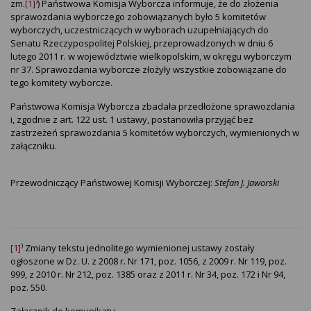
)
zm.
[1]
) Państwowa Komisja Wyborcza informuje, że do złożenia
sprawozdania wyborczego zobowiązanych było 5 komitetów
wyborczych, uczestniczących w wyborach uzupełniających do
Senatu Rzeczypospolitej Polskiej, przeprowadzonych w dniu 6
lutego 2011 r. w województwie wielkopolskim, w okręgu wyborczym
nr 37. Sprawozdania wyborcze złożyły wszystkie zobowiązane do
tego komitety wyborcze.
Państwowa Komisja Wyborcza zbadała przedłożone sprawozdania
i, zgodnie z art. 122 ust. 1 ustawy, postanowiła przyjąć bez
zastrzeżeń sprawozdania 5 komitetów wyborczych, wymienionych w
załączniku.
Przewodniczący Państwowej Komisji Wyborczej:
Stefan J. Jaworski
)
[1]
Zmiany tekstu jednolitego wymienionej ustawy zostały
ogłoszone w Dz. U. z 2008 r. Nr 171, poz. 1056, z 2009 r. Nr 119, poz.
999, z 2010 r. Nr 212, poz. 1385 oraz z 2011 r. Nr 34, poz. 172 i Nr 94,
poz. 550.