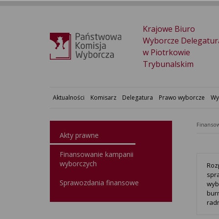
Krajowe Biuro
Wyborcze Delegatur
w Piotrkowie
Trybunalskim
Aktualności
Komisarz
Delegatura
Prawo wyborcze
Wy
Finansow
Akty prawne
Finansowanie kampanii
wyborczych
Roz
spr
Sprawozdania finansowe
wyb
bur
radn