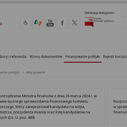
Deklaracja dostępności
a
bory i referenda
Wzory dokumentów
Finansowanie polityki
Rejestr korzyśc
anie polityki
Akty prawne
porządzenie Ministra Finansów z dnia 26 marca 2024 r. w
awie łącznego sprawozdania finansowego komitetu
Rozporz
orczego, który zarejestrował kandydata na wójta,
w spraw
mistrza, prezydenta miasta oraz listę kandydatów na
finansow
ych (Dz. U. poz. 489)