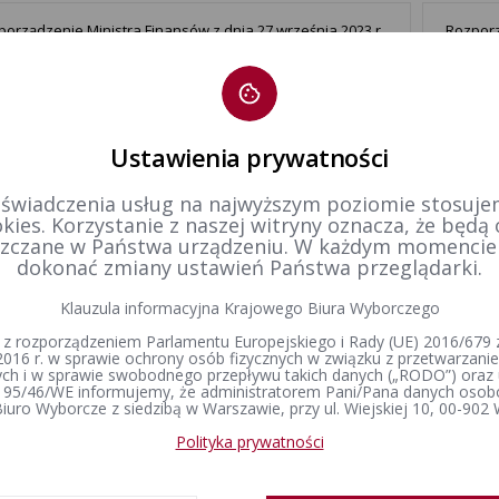
porządzenie Ministra Finansów z dnia 27 września 2023 r.
Rozporz
prawie informacji finansowej o otrzymanej subwencji
sprawie
 o poniesionych z subwencji wydatkach (Dz. U. poz.
oraz wy
).
poz. 189
Ustawienia prywatności
Rozporz
porządzenie Ministra Finansów z dnia 27 września 2023 r.
sprawie
prawie sprawozdania finansowego komitetu wyborczego
 świadczenia usług na najwyższym poziomie stosujem
oraz wy
 U. poz. 2065).
kies. Korzystanie z naszej witryny oznacza, że będą
poz. 195
zczane w Państwa urządzeniu. W każdym momenci
dokonać zmiany ustawień Państwa przeglądarki.
porządzenie Rady Ministrów z dnia 14 września 2021 r. w
Rozporz
Klauzula informacyjna Krajowego Biura Wyborczego
awie wysokości minimalnego wynagrodzenia za pracę
w spraw
 wysokości minimalnej stawki godzinowej w 2022 r. (Dz.U.
wpłat, 
 z rozporządzeniem Parlamentu Europejskiego i Rady (UE) 2016/679 z
 1690)
1144)
2016 r. w sprawie ochrony osób fizycznych w związku z przetwarzan
h i w sprawie swobodnego przepływu takich danych („RODO”) oraz 
 95/46/WE informujemy, że administratorem Pani/Pana danych osob
iuro Wyborcze z siedzibą w Warszawie, przy ul. Wiejskiej 10, 00-902
1
Polityka prywatności