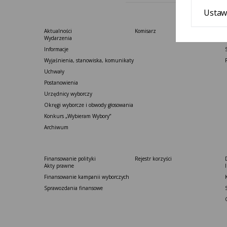
Ustaw
Aktualności
Komisarz
Wydarzenia
Informacje
Wyjaśnienia, stanowiska, komunikaty
Uchwały
Postanowienia
Urzędnicy wyborczy
Okręgi wyborcze i obwody głosowania
Konkurs „Wybieram Wybory”
Archiwum
Finansowanie polityki
Rejestr korzyści
Akty prawne
Finansowanie kampanii wyborczych
Sprawozdania finansowe