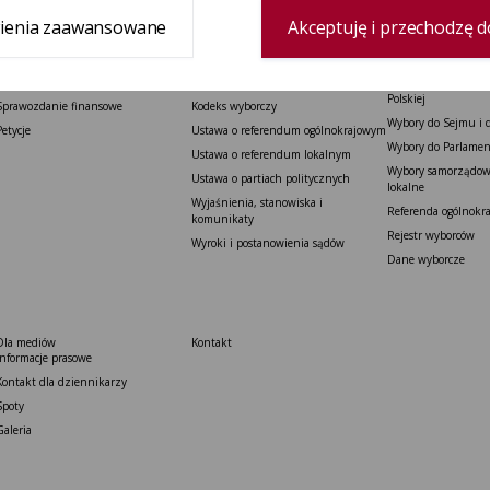
ienia zaawansowane
Akceptuję i przechodzę d
Delegatura
Prawo wyborcze
Wybory i referenda
Zespół delegatury
Konstytucja Rzeczypospolitej Polskiej​
Wybory Prezydenta 
Polskiej
Sprawozdanie finansowe
Kodeks wyborczy
Wybory do Sejmu i 
Petycje
Ustawa o referendum ogólnokrajowym
Wybory do Parlamen
Ustawa o referendum lokalnym
Wybory samorządowe
Ustawa o partiach politycznych
lokalne
Wyjaśnienia, stanowiska i
Referenda ogólnokr
komunikaty
Rejestr wyborców
Wyroki i postanowienia sądów
Dane wyborcze
Dla mediów
Kontakt
Informacje prasowe
Kontakt dla dziennikarzy
Spoty
Galeria