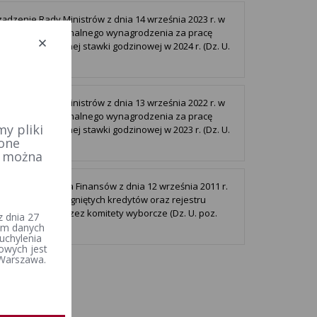
ądzenie Rady Ministrów z dnia 14 września 2023 r. w
 wysokości minimalnego wynagrodzenia za pracę
sokości minimalnej stawki godzinowej w 2024 r. (Dz. U.
3)
ądzenie Rady Ministrów z dnia 13 września 2022 r. w
 wysokości minimalnego wynagrodzenia za pracę
y pliki
sokości minimalnej stawki godzinowej w 2023 r. (Dz. U.
 one
2)
e można
ądzenie Ministra Finansów z dnia 12 września 2011 r.
ie rejestru zaciągniętych kredytów oraz rejestru
prowadzonych przez komitety wyborcze (Dz. U. poz.
 dnia 27
iem danych
uchylenia
owych jest
 Warszawa.