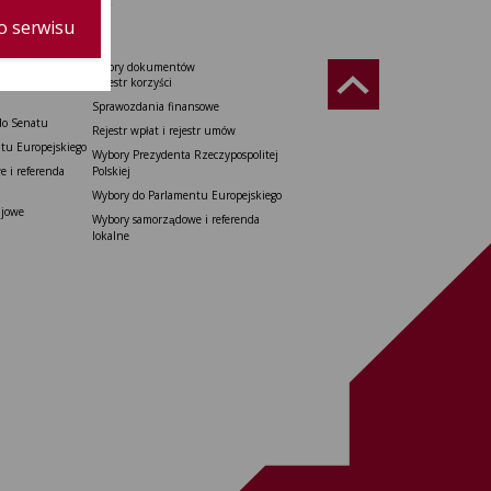
o serwisu
Wzory dokumentów
Rzeczypospolitej
Rejestr korzyści
Sprawozdania finansowe
do Senatu
Rejestr wpłat i rejestr umów
tu Europejskiego
Wybory Prezydenta Rzeczypospolitej
 i referenda
Polskiej
Wybory do Parlamentu Europejskiego
ajowe
Wybory samorządowe i referenda
lokalne