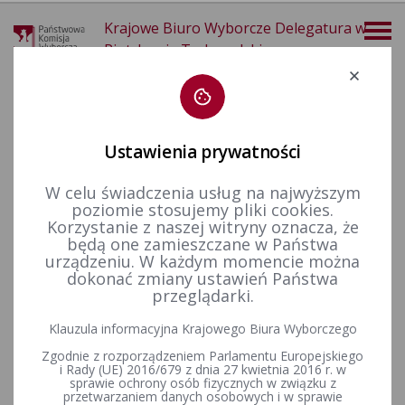
Krajowe Biuro Wyborcze Delegatura w
Piotrkowie Trybunalskim
Deklaracja dostępności
Ustawienia prywatności
W celu świadczenia usług na najwyższym
poziomie stosujemy pliki cookies.
więcej
Korzystanie z naszej witryny oznacza, że
będą one zamieszczane w Państwa
Wybory i referenda
Wybory do Parlamentu Europejskiego
Wybory do Parlamentu Europejskiego w 2019&nbsp;r.
Obwody głosowania
urządzeniu. W każdym momencie można
dokonać zmiany ustawień Państwa
przeglądarki.
Postanowienia Komisarza Wyborczego w Piotrkowie
Klauzula informacyjna Krajowego Biura Wyborczego
Trybunalskim w sprawie zmian w składach Obwodowych
Zgodnie z rozporządzeniem Parlamentu Europejskiego
Komisji Wyborczych
i Rady (UE) 2016/679 z dnia 27 kwietnia 2016 r. w
sprawie ochrony osób fizycznych w związku z
przetwarzaniem danych osobowych i w sprawie