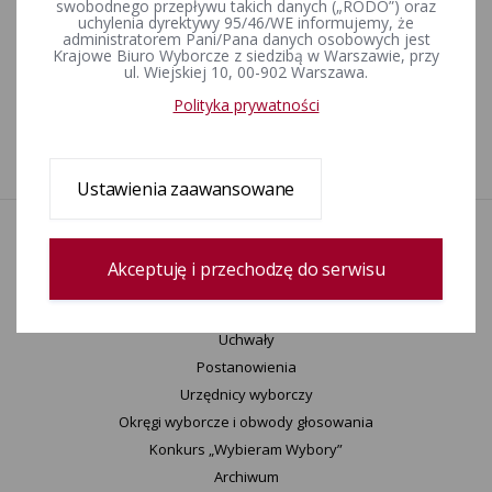
swobodnego przepływu takich danych („RODO”) oraz
Komunikat Komisarza Wyborczego w Piotrkowie
uchylenia dyrektywy 95/46/WE informujemy, że
Trybunalskim z dnia 13 sierpnia 2019 r. o miejscu, czasie i
administratorem Pani/Pana danych osobowych jest
terminie przyjmowania zgłoszeń zamiaru głosowania
Krajowe Biuro Wyborcze z siedzibą w Warszawie, przy
ul. Wiejskiej 10, 00-902 Warszawa.
korespondencyjnego
Polityka prywatności
1
Ustawienia zaawansowane
Aktualności
Wydarzenia
Akceptuję i przechodzę do serwisu
Informacje
Wyjaśnienia, stanowiska, komunikaty
Uchwały
Postanowienia
Urzędnicy wyborczy
Okręgi wyborcze i obwody głosowania
Konkurs „Wybieram Wybory”
Archiwum