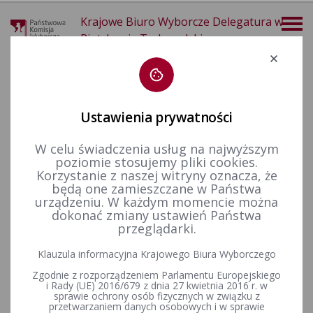
Krajowe Biuro Wyborcze Delegatura w
Piotrkowie Trybunalskim
Deklaracja dostępności
Ustawienia prywatności
W celu świadczenia usług na najwyższym
poziomie stosujemy pliki cookies.
więcej
Korzystanie z naszej witryny oznacza, że
będą one zamieszczane w Państwa
Wybory i referenda
Wybory do Sejmu i do Senatu
Wybory do Sejmu i Senatu w 2019 r.
Komunikaty komisarzy wyborczych
urządzeniu. W każdym momencie można
dokonać zmiany ustawień Państwa
przeglądarki.
Komunikat Komisarza Wyborczego w Piotrkowie
Klauzula informacyjna Krajowego Biura Wyborczego
Trybunalskim z dnia 23 sierpnia 2019 r. o sposobie zgłaszania
Zgodnie z rozporządzeniem Parlamentu Europejskiego
kandydatów na członków obwodowych komisji wyborczych
i Rady (UE) 2016/679 z dnia 27 kwietnia 2016 r. w
sprawie ochrony osób fizycznych w związku z
przetwarzaniem danych osobowych i w sprawie