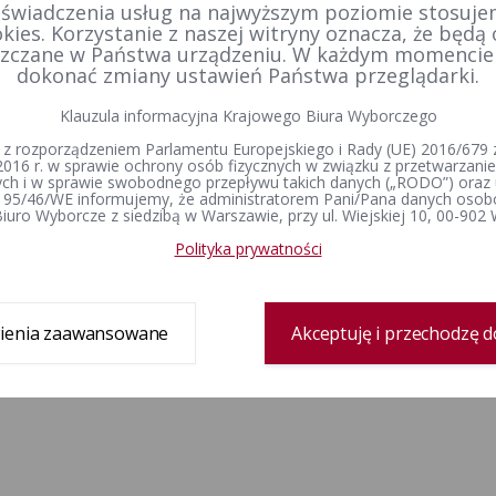
 świadczenia usług na najwyższym poziomie stosujem
kies. Korzystanie z naszej witryny oznacza, że będą
zczane w Państwa urządzeniu. W każdym momenci
dokonać zmiany ustawień Państwa przeglądarki.
Klauzula informacyjna Krajowego Biura Wyborczego
 z rozporządzeniem Parlamentu Europejskiego i Rady (UE) 2016/679 z
2016 r. w sprawie ochrony osób fizycznych w związku z przetwarzan
h i w sprawie swobodnego przepływu takich danych („RODO”) oraz 
 95/46/WE informujemy, że administratorem Pani/Pana danych osob
iuro Wyborcze z siedzibą w Warszawie, przy ul. Wiejskiej 10, 00-902
Polityka prywatności
ienia zaawansowane
Akceptuję i przechodzę d