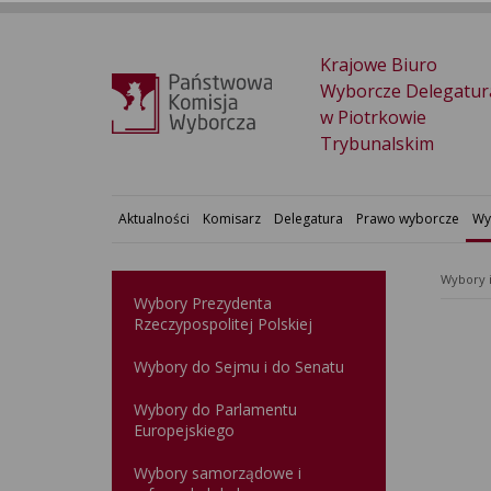
Krajowe Biuro
Wyborcze Delegatur
w Piotrkowie
Trybunalskim
Aktualności
Komisarz
Delegatura
Prawo wyborcze
Wy
Wybory 
Wybory Prezydenta
Rzeczypospolitej Polskiej
Wybory do Sejmu i do Senatu
Wybory do Parlamentu
Europejskiego
Wybory samorządowe i