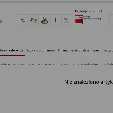
Deklaracja dostępności
a
bory i referenda
Wzory dokumentów
Finansowanie polityki
Rejestr korzyśc
i referenda
Wybory samorządowe i referenda lokalne
Wybory i referenda w toku kadencji
Kade
Nie znaleziono arty