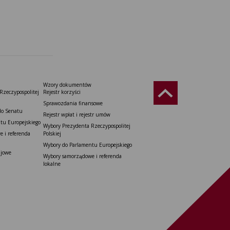
Wzory dokumentów
Rzeczypospolitej
Rejestr korzyści
Sprawozdania finansowe
do Senatu
Rejestr wpłat i rejestr umów
tu Europejskiego
Wybory Prezydenta Rzeczypospolitej
 i referenda
Polskiej
Wybory do Parlamentu Europejskiego
ajowe
Wybory samorządowe i referenda
lokalne