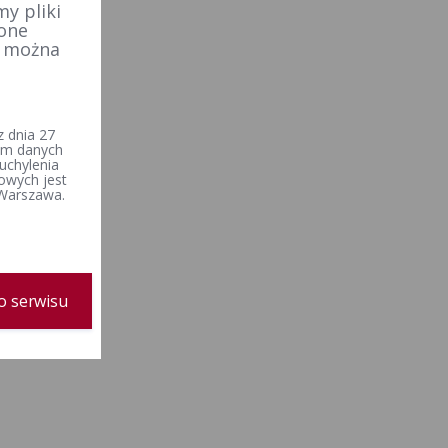
y pliki
 one
e można
 dnia 27
iem danych
uchylenia
owych jest
 Warszawa.
o serwisu