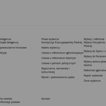
Delegatura
Prawo wyborcze
Wybory i referenda
Zespół delegatury
Konstytucja Rzeczypospolitej Polskiej​
Wybory Prezydenta 
Polskiej
Sprawozdanie finansowe
Kodeks wyborczy
Wybory do Sejmu i 
Petycje
Ustawa o referendum ogólnokrajowym
Wybory do Parlamen
Ustawa o referendum lokalnym
Wybory samorządowe
Ustawa o partiach politycznych
lokalne
Wyjaśnienia, stanowiska i
Referenda ogólnokr
komunikaty
Rejestr wyborców
Wyroki i postanowienia sądów
Dane wyborcze
Dla mediów
Kontakt
Informacje prasowe