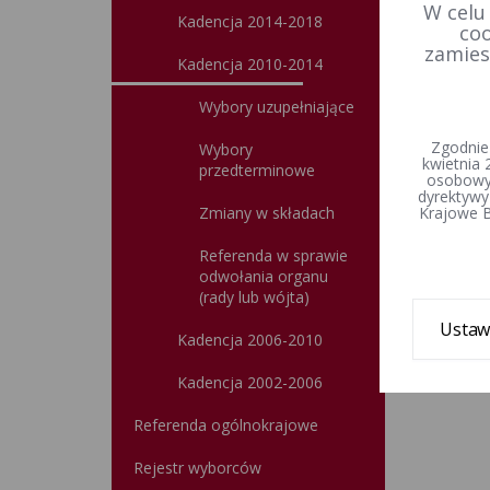
W celu
Kadencja 2014-2018
coo
zamies
Kadencja 2010-2014
Wybory uzupełniające
Zgodnie
Wybory
kwietnia 
przedterminowe
osobowyc
dyrektywy
Zmiany w składach
Krajowe B
Referenda w sprawie
odwołania organu
(rady lub wójta)
Ustaw
Kadencja 2006-2010
Kadencja 2002-2006
Referenda ogólnokrajowe
Rejestr wyborców