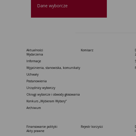
Dane wyborcze
Aktualności
Komisarz
Wydarzenia
Informacje
Wyjaśnienia, stanowiska, komunikaty
Uchwały
Postanowienia
Urzędnicy wyborczy
Okręgi wyborcze i obwody głosowania
Konkurs „Wybieram Wybory”
Archiwum
Finansowanie polityki
Rejestr korzyści
Akty prawne