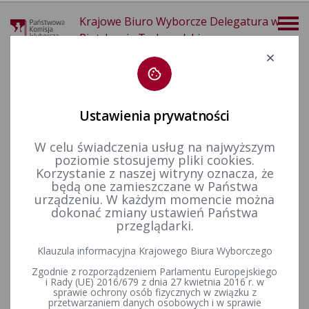
Krajowe Biuro Wyborcze Delegatura w
Piotrkowie Trybunalskim
Deklaracja dostępności
Ustawienia prywatności
W celu świadczenia usług na najwyższym
poziomie stosujemy pliki cookies.
więcej
Korzystanie z naszej witryny oznacza, że
będą one zamieszczane w Państwa
Wybory i referenda
Wybory do Sejmu i do Senatu
Wybory uzupełniające do Senatu RP
Kadencja 2001-2005
urządzeniu. W każdym momencie można
Wybory uzupełniające Senat 2004 - okręgi nr 22, 26, 30 i 31
dokonać zmiany ustawień Państwa
przeglądarki.
Klauzula informacyjna Krajowego Biura Wyborczego
Uchwała Sądu Najwyższego z dnia 9 listopada 2004 r. w
Zgodnie z rozporządzeniem Parlamentu Europejskiego
sprawie ważności wyborów uzupełniających do Senatu
i Rady (UE) 2016/679 z dnia 27 kwietnia 2016 r. w
Rzeczypospolitej Polskiej przeprowadzonych w dniu 12
sprawie ochrony osób fizycznych w związku z
września 2004 r.
przetwarzaniem danych osobowych i w sprawie