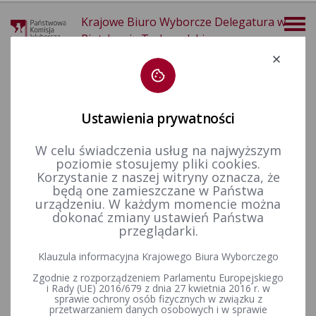
Krajowe Biuro Wyborcze Delegatura w
Piotrkowie Trybunalskim
Deklaracja dostępności
Ustawienia prywatności
W celu świadczenia usług na najwyższym
poziomie stosujemy pliki cookies.
więcej
Korzystanie z naszej witryny oznacza, że
będą one zamieszczane w Państwa
Wybory i referenda
Wybory Prezydenta Rzeczypospolitej Polskiej
Wybory Prezydenta RP w 2025 r.
Komunikaty Okręgowej Komisji Wyborczej
urządzeniu. W każdym momencie można
dokonać zmiany ustawień Państwa
przeglądarki.
Informacja Okręgowej Komisji Wyborczej Nr 15 w Piotrkowie
Klauzula informacyjna Krajowego Biura Wyborczego
Trybunalskim z dnia 3 kwietnia 2025 r. o składzie, siedzibie i
Zgodnie z rozporządzeniem Parlamentu Europejskiego
pełnionych dyżurach
i Rady (UE) 2016/679 z dnia 27 kwietnia 2016 r. w
sprawie ochrony osób fizycznych w związku z
przetwarzaniem danych osobowych i w sprawie