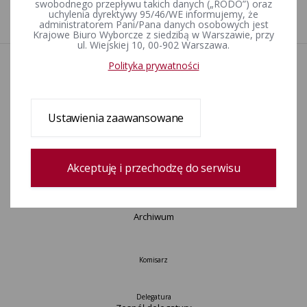
swobodnego przepływu takich danych („RODO”) oraz
uchylenia dyrektywy 95/46/WE informujemy, że
1
administratorem Pani/Pana danych osobowych jest
Krajowe Biuro Wyborcze z siedzibą w Warszawie, przy
ul. Wiejskiej 10, 00-902 Warszawa.
Polityka prywatności
Aktualności
Wydarzenia
Informacje
Wyjaśnienia, stanowiska, komunikaty
Ustawienia zaawansowane
Uchwały
Postanowienia
Urzędnicy wyborczy
Akceptuję i przechodzę do serwisu
Okręgi wyborcze i obwody głosowania
Konkurs „Wybieram Wybory”
Archiwum
Komisarz
Delegatura