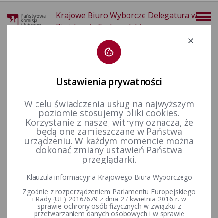
Krajowe Biuro Wyborcze Delegatura w
Piotrkowie Trybunalskim
Deklaracja dostępności
Ustawienia prywatności
W celu świadczenia usług na najwyższym
poziomie stosujemy pliki cookies.
więcej
Korzystanie z naszej witryny oznacza, że
będą one zamieszczane w Państwa
Wybory i referenda
Wybory do Sejmu i do Senatu
Wybory uzupełniające do Senatu RP
Kadencja 2007-2011
urządzeniu. W każdym momencie można
Wybory uzupełniające Senat 2008 - okręg nr 21
dokonać zmiany ustawień Państwa
przeglądarki.
Klauzula informacyjna Krajowego Biura Wyborczego
Uchwała Państwowej Komisji Wyborczej z dnia 15 września
Zgodnie z rozporządzeniem Parlamentu Europejskiego
2008 r. w sprawie rozwiązania okręgowej i obwodowych
i Rady (UE) 2016/679 z dnia 27 kwietnia 2016 r. w
komisji wyborczych powołanych w celu przeprowadzenia
sprawie ochrony osób fizycznych w związku z
wyborów uzupełniających do Senatu Rzeczypospolitej
przetwarzaniem danych osobowych i w sprawie