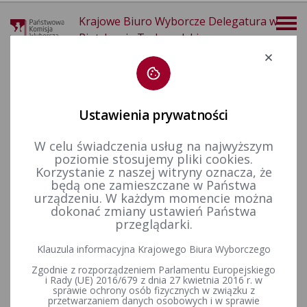
Krajowe Biuro Wyborcze Delegatura w
Piotrkowie Trybunalskim
Deklaracja dostępności
Ustawienia prywatności
W celu świadczenia usług na najwyższym
poziomie stosujemy pliki cookies.
więcej
Korzystanie z naszej witryny oznacza, że
będą one zamieszczane w Państwa
Wybory i referenda
Wybory samorządowe i referenda lokalne
Wybory samorządowe w 2018&nbsp;r.
Terytorialne komisje wyborcze
urządzeniu. W każdym momencie można
dokonać zmiany ustawień Państwa
przeglądarki.
Postanowienie Nr 333/2019 Komisarza Wyborczego w
Klauzula informacyjna Krajowego Biura Wyborczego
Piotrkowie Trybunalskim z dnia 31 lipca 2019 r. w sprawie
Zgodnie z rozporządzeniem Parlamentu Europejskiego
rozwiązania terytorialnych i obwodowych komisji wyborczych
i Rady (UE) 2016/679 z dnia 27 kwietnia 2016 r. w
w wyborach do organów jednostek samorządu terytorialnego
sprawie ochrony osób fizycznych w związku z
zarządzonych na dzień 21 października 2018 r.
przetwarzaniem danych osobowych i w sprawie