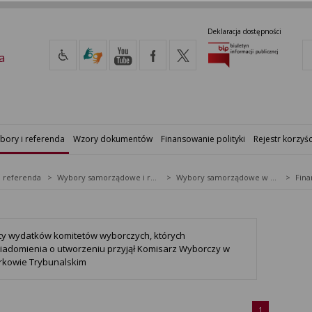
Deklaracja dostępności
a
bory i referenda
Wzory dokumentów
Finansowanie polityki
Rejestr korzyśc
i referenda
Wybory samorządowe i referenda lokalne
Wybory samorządowe w 2010&nbsp;r.
ity wydatków komitetów wyborczych, których
iadomienia o utworzeniu przyjął Komisarz Wyborczy w
trkowie Trybunalskim
1