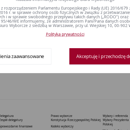
 z rozporządzeniem Parlamentu Europejskiego i Rady (UE) 2016/679 z
2016 r. w sprawie ochrony osób fizycznych w związku z przetwarzan
h i w sprawie swobodnego przepływu takich danych („RODO”) oraz 
 95/46/WE informujemy, że administratorem Pani/Pana danych osob
iuro Wyborcze z siedzibą w Warszawie, przy ul. Wiejskiej 10, 00-902
Polityka prywatności
ienia zaawansowane
Akceptuję i przechodzę d
Delegatura
Prawo wyborcze
Wybory i referenda
Zespół delegatury
Konstytucja Rzeczypospolitej Polskiej​
Wybory Prezydenta 
Polskiej
Sprawozdanie finansowe
Kodeks wyborczy