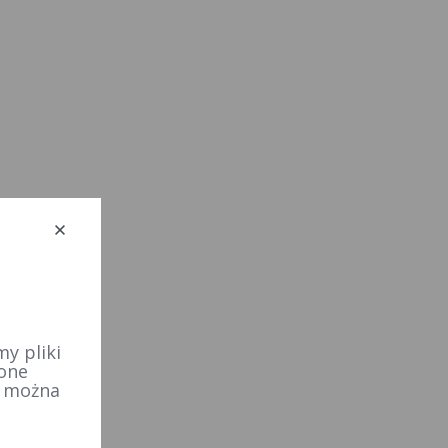
y pliki
 one
e można