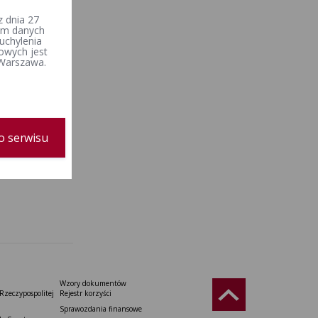
 dnia 27
iem danych
uchylenia
owych jest
 Warszawa.
o serwisu
Wzory dokumentów
Rzeczypospolitej
Rejestr korzyści
Sprawozdania finansowe