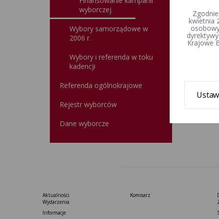
Finansowanie kampanii
wyborczej
Zgodnie
kwietnia 
osobowyc
Wybory samorządowe w
dyrektywy
2006 r.
Krajowe B
Wybory i referenda w toku
kadencji
Referenda ogólnokrajowe
Ustaw
Rejestr wyborców
Dane wyborcze
Aktualności
Komisarz
Wydarzenia
Informacje