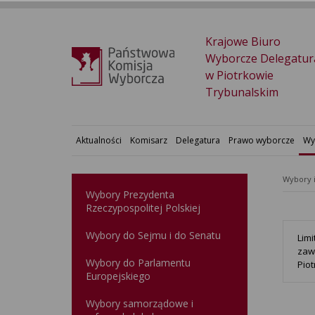
Krajowe Biuro
Wyborcze Delegatur
w Piotrkowie
Trybunalskim
Aktualności
Komisarz
Delegatura
Prawo wyborcze
Wy
Wybory 
Wybory Prezydenta
Rzeczypospolitej Polskiej
Wybory do Sejmu i do Senatu
Lim
zaw
Wybory do Parlamentu
Pio
Europejskiego
Wybory samorządowe i