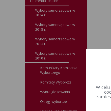
referenda lokalne
Wybory samorządowe w
2024 r.
Wybory samorządowe w
2018 r.
Wybory samorządowe w
2014 r.
Wybory samorządowe w
2010 r.
Komunikaty Komisarza
Wyborczego
Komitety Wyborcze
W celu
coo
Wyniki głosowania
zamies
Okręgi wyborcze