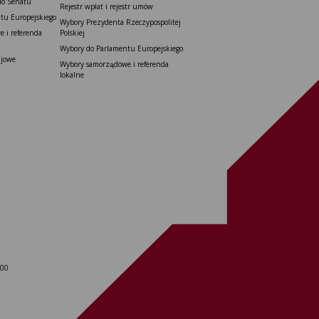
do Senatu
Rejestr wpłat i rejestr umów
tu Europejskiego
Wybory Prezydenta Rzeczypospolitej
 i referenda
Polskiej
Wybory do Parlamentu Europejskiego
ajowe
Wybory samorządowe i referenda
lokalne
 00