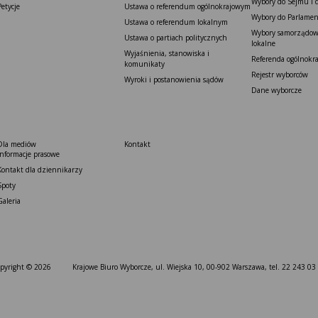
Wybory do Sejmu i 
Petycje
Ustawa o referendum ogólnokrajowym
Wybory do Parlamen
Ustawa o referendum lokalnym
Wybory samorządowe
Ustawa o partiach politycznych
lokalne
Wyjaśnienia, stanowiska i
Referenda ogólnokr
komunikaty
Rejestr wyborców
Wyroki i postanowienia sądów
Dane wyborcze
Dla mediów
Kontakt
Informacje prasowe
Kontakt dla dziennikarzy
Spoty
Galeria
pyright © 2026
Krajowe Biuro Wyborcze, ul. Wiejska 10, 00-902 Warszawa, tel. 22 243 03