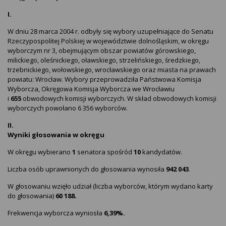
I.
W dniu 28 marca 2004 r. odbyły się wybory uzupełniające do Senatu
Rzeczypospolitej Polskiej w województwie dolnośląskim, w okręgu
wyborczym nr 3, obejmującym obszar powiatów górowskiego,
milickiego, oleśnickiego, oławskiego, strzelińskiego, średzkiego,
trzebnickiego, wołowskiego, wrocławskiego oraz miasta na prawach
powiatu: Wrocław. Wybory przeprowadziła Państwowa Komisja
Wyborcza, Okręgowa Komisja Wyborcza we Wrocławiu
i
655
obwodowych komisji wyborczych. W skład obwodowych komisji
wyborczych powołano 6 356 wyborców.
II.
Wyniki głosowania w okręgu
W okręgu wybierano
1
senatora spośród
10
kandydatów.
Liczba osób uprawnionych do głosowania wynosiła
942 043
.
W głosowaniu wzięło udział (liczba wyborców, którym wydano karty
do głosowania)
60 188.
Frekwencja wyborcza wyniosła
6,39%.