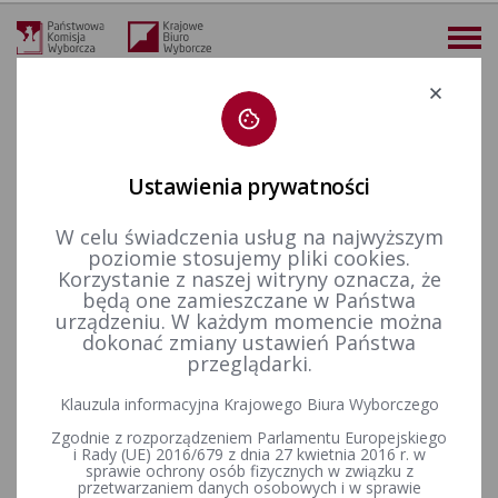
Deklaracja dostępności
Ustawienia prywatności
W celu świadczenia usług na najwyższym
więcej
poziomie stosujemy pliki cookies.
Korzystanie z naszej witryny oznacza, że
Wybory i referenda
Wybory do Sejmu i do Senatu
Wybory uzupełniające do Senatu RP
Kadencja 2001-2005
będą one zamieszczane w Państwa
Wybory uzupełniające Senat 2004 - okręg nr 3
Okręg nr 3 - Obwieszczenie Państwowej Komisji Wyborczej z dnia 29 marca 2004 r. o wynikach wyborów uzupełniających do Senatu Rzeczypospolitej Polskiej przeprowadzonych w dniu 28 marca 2004 r.
urządzeniu. W każdym momencie można
dokonać zmiany ustawień Państwa
Okręg nr 3 - Obwieszczenie
przeglądarki.
Państwowej Komisji Wyborczej
Klauzula informacyjna Krajowego Biura Wyborczego
z dnia 29 marca 2004 r. o
Zgodnie z rozporządzeniem Parlamentu Europejskiego
i Rady (UE) 2016/679 z dnia 27 kwietnia 2016 r. w
wynikach wyborów
sprawie ochrony osób fizycznych w związku z
przetwarzaniem danych osobowych i w sprawie