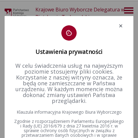
Krajowe Biuro Wyborcze Delegatura w
Piotrkowie Trybunalskim
Deklaracja dostępności
Ustawienia prywatności
W celu świadczenia usług na najwyższym
poziomie stosujemy pliki cookies.
więcej
Korzystanie z naszej witryny oznacza, że
będą one zamieszczane w Państwa
Wybory i referenda
Wybory do Parlamentu Europejskiego
Wybory do Parlamentu Europejskiego w 2009&nbsp;r.
urządzeniu. W każdym momencie można
dokonać zmiany ustawień Państwa
przeglądarki.
Klauzula informacyjna Krajowego Biura Wyborczego
Wybory do Parlamentu Europejskiego - rok 2009
Zgodnie z rozporządzeniem Parlamentu Europejskiego
i Rady (UE) 2016/679 z dnia 27 kwietnia 2016 r. w
sprawie ochrony osób fizycznych w związku z
przetwarzaniem danych osobowych i w sprawie