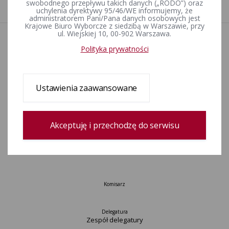
1
swobodnego przepływu takich danych („RODO”) oraz
uchylenia dyrektywy 95/46/WE informujemy, że
administratorem Pani/Pana danych osobowych jest
Krajowe Biuro Wyborcze z siedzibą w Warszawie, przy
ul. Wiejskiej 10, 00-902 Warszawa.
Aktualności
Polityka prywatności
Wydarzenia
Informacje
Wyjaśnienia, stanowiska, komunikaty
Ustawienia zaawansowane
Uchwały
Postanowienia
Urzędnicy wyborczy
Akceptuję i przechodzę do serwisu
Okręgi wyborcze i obwody głosowania
Konkurs „Wybieram Wybory”
Archiwum
Komisarz
Delegatura
Zespół delegatury