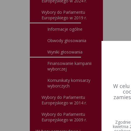
Europejskiego w 2024 r.
Wybory do Parlamentu
Europejskiego w 2019 r.
Informacje ogólne
Obwody głosowania
Wyniki głosowania
Finansowanie kampanii
wyborczej
Komunikaty komisarzy
W celu
wyborczych
coo
zamies
Wybory do Parlamentu
Europejskiego w 2014 r.
Wybory do Parlamentu
Europejskiego w 2009 r.
Zgodnie
kwietnia 
osobowyc