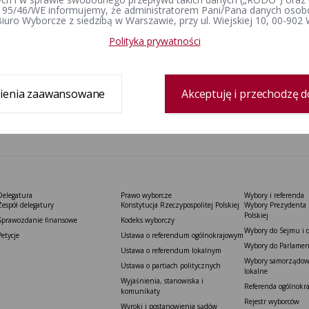
 95/46/WE informujemy, że administratorem Pani/Pana danych osob
iuro Wyborcze z siedzibą w Warszawie, przy ul. Wiejskiej 10, 00-902
Polityka prywatności
ienia zaawansowane
Akceptuję i przechodzę d
Delegatura
Prawo wyborcze
Wybory i referenda
Zespół delegatury
Konstytucja Rzeczypospolitej Polskiej​
Wybory Prezydenta 
Polskiej
Sprawozdanie finansowe
Kodeks wyborczy
Wybory do Sejmu i 
Petycje
Ustawa o referendum ogólnokrajowym
Wybory do Parlamen
Ustawa o referendum lokalnym
Wybory samorządowe
Ustawa o partiach politycznych
lokalne
Wyjaśnienia, stanowiska i
Referenda ogólnokr
komunikaty
Rejestr wyborców
Wyroki i postanowienia sądów