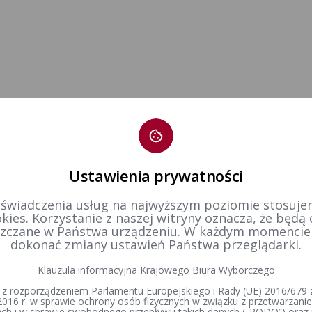
Ustawienia prywatności
 świadczenia usług na najwyższym poziomie stosujem
kies. Korzystanie z naszej witryny oznacza, że będą
zczane w Państwa urządzeniu. W każdym momenci
dokonać zmiany ustawień Państwa przeglądarki.
Klauzula informacyjna Krajowego Biura Wyborczego
 z rozporządzeniem Parlamentu Europejskiego i Rady (UE) 2016/679 z
2016 r. w sprawie ochrony osób fizycznych w związku z przetwarzan
h i w sprawie swobodnego przepływu takich danych („RODO”) oraz 