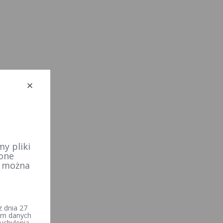
y pliki
 one
e można
 dnia 27
iem danych
uchylenia