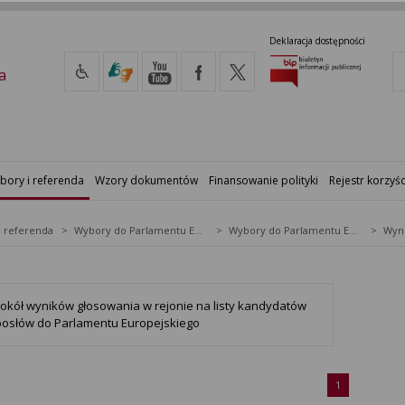
Deklaracja dostępności
a
bory i referenda
Wzory dokumentów
Finansowanie polityki
Rejestr korzyśc
i referenda
Wybory do Parlamentu Europejskiego
Wybory do Parlamentu Europejskiego w 2019&nbsp;r.
Wyni
tokół wyników głosowania w rejonie na listy kandydatów
posłów do Parlamentu Europejskiego
1