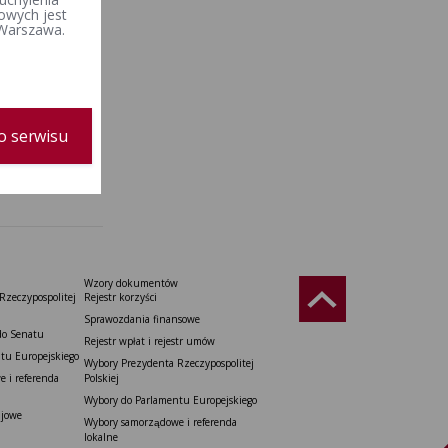
owych jest
 Warszawa.
o serwisu
Wzory dokumentów
Rzeczypospolitej
Rejestr korzyści
Sprawozdania finansowe
do Senatu
Rejestr wpłat i rejestr umów
tu Europejskiego
Wybory Prezydenta Rzeczypospolitej
 i referenda
Polskiej
Wybory do Parlamentu Europejskiego
ajowe
Wybory samorządowe i referenda
lokalne