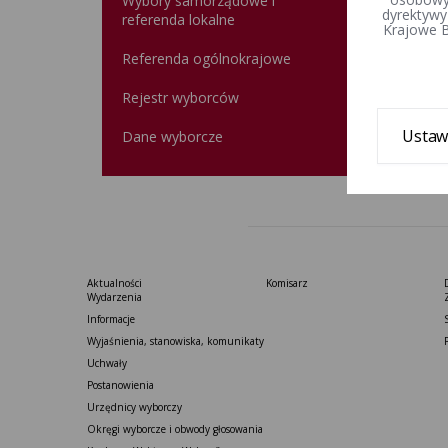
Wybory samorządowe i
dyrektywy
referenda lokalne
Krajowe B
Referenda ogólnokrajowe
Rejestr wyborców
Ustaw
Dane wyborcze
Aktualności
Komisarz
Wydarzenia
Informacje
Wyjaśnienia, stanowiska, komunikaty
Uchwały
Postanowienia
Urzędnicy wyborczy
Okręgi wyborcze i obwody głosowania