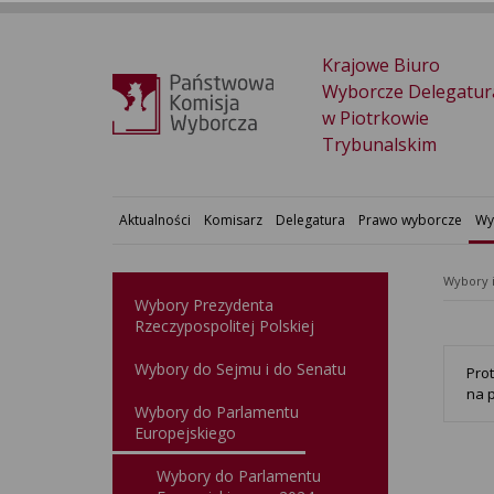
Krajowe Biuro
Wyborcze Delegatur
w Piotrkowie
Trybunalskim
Aktualności
Komisarz
Delegatura
Prawo wyborcze
Wy
Wybory 
Wybory Prezydenta
Rzeczypospolitej Polskiej
Wybory do Sejmu i do Senatu
Pro
na 
Wybory do Parlamentu
Europejskiego
Wybory do Parlamentu