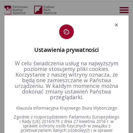
Deklaracja dostępności
Ustawienia prywatności
W celu świadczenia usług na najwyższym
więcej
poziomie stosujemy pliki cookies.
Korzystanie z naszej witryny oznacza, że
Wybory i referenda
Wybory do Sejmu i do Senatu
Wybory uzupełniające do Senatu RP
Kadencja 2001-2005
będą one zamieszczane w Państwa
Wybory uzupełniające Senat 2004 - okręg nr 1
Okręg nr 1 - Obwieszczenie Państwowej Komisji Wyborczej z dnia 12 lipca 2004 r. o wynikach wyborów uzupełniających do Senatu Rzeczypospolitej Polskiej przeprowadzonych w dniu 11 lipca 2004 r.
urządzeniu. W każdym momencie można
dokonać zmiany ustawień Państwa
Okręg nr 1 - Obwieszczenie
przeglądarki.
Państwowej Komisji Wyborczej
Klauzula informacyjna Krajowego Biura Wyborczego
z dnia 12 lipca 2004 r. o
Zgodnie z rozporządzeniem Parlamentu Europejskiego
i Rady (UE) 2016/679 z dnia 27 kwietnia 2016 r. w
wynikach wyborów
sprawie ochrony osób fizycznych w związku z
przetwarzaniem danych osobowych i w sprawie