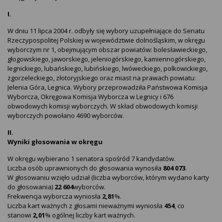
I.
W dniu 11 lipca 2004 r. odbyły się wybory uzupełniające do Senatu
Rzeczypospolitej Polskiej w województwie dolnośląskim, w okręgu
wyborczym nr 1, obejmującym obszar powiatów: bolesławieckiego,
głogowskiego, jaworskiego, jeleniogórskiego, kamiennogórskiego,
legnickiego, lubańskiego, lubińskiego, lwóweckiego, polkowickiego,
zgorzeleckiego, złotoryjskiego oraz miast na prawach powiatu:
Jelenia Góra, Legnica. Wybory przeprowadziła Państwowa Komisja
Wyborcza, Okręgowa Komisja Wyborcza w Legnicy i 676
obwodowych komisji wyborczych. W skład obwodowych komisji
wyborczych powołano 4690 wyborców.
II.
Wyniki głosowania w okręgu
W okręgu wybierano 1 senatora spośród 7 kandydatów.
Liczba osób uprawnionych do głosowania wynosiła
804 073
.
W głosowaniu wzięło udział (liczba wyborców, którym wydano karty
do głosowania)
22 604
wyborców.
Frekwencja wyborcza wyniosła
2,81
%.
Liczba kart ważnych z głosami nieważnymi wyniosła
454
, co
stanowi
2,01
% ogólnej liczby kart ważnych.