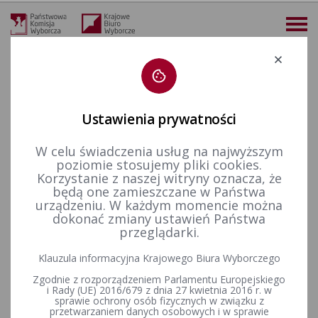
Deklaracja dostępności
Ustawienia prywatności
W celu świadczenia usług na najwyższym
więcej
poziomie stosujemy pliki cookies.
Korzystanie z naszej witryny oznacza, że
Wybory i referenda
Wybory do Sejmu i do Senatu
Wybory uzupełniające do Senatu RP
Kadencja 2001-2005
będą one zamieszczane w Państwa
Wybory uzupełniające Senat 2004 - okręg nr 1
Okręg nr 1 - Wyniki głosowania w układzie obwodów w wyborach uzupełniających do Senatu RP w Legnicy
urządzeniu. W każdym momencie można
dokonać zmiany ustawień Państwa
Okręg nr 1 - Wyniki głosowania
przeglądarki.
w układzie obwodów w
Klauzula informacyjna Krajowego Biura Wyborczego
wyborach uzupełniających do
Zgodnie z rozporządzeniem Parlamentu Europejskiego
i Rady (UE) 2016/679 z dnia 27 kwietnia 2016 r. w
Senatu RP w Legnicy
sprawie ochrony osób fizycznych w związku z
przetwarzaniem danych osobowych i w sprawie