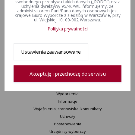
swobodnego przepływu takich danych („RODO”) oraz
uchylenia dyrektywy 95/46/WE informujemy, że
ZAŁĄCZNIKI
administratorem Pani/Pana danych osobowych jest
Krajowe Biuro Wyborcze z siedzibą w Warszawie, przy
ul. Wiejskiej 10, 00-902 Warszawa.
legnica-www.xls [plik do pobrania]
Polityka prywatności
Rejestr zmian
Ustawienia zaawansowane
Data utworzenia
17-03-2016 13:14
Wprowadził:
Bartosz Goździk
Akceptuję i przechodzę do serwisu
Aktualności
Wydarzenia
Informacje
Wyjaśnienia, stanowiska, komunikaty
Uchwały
Postanowienia
Urzędnicy wyborczy