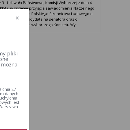
r 3 - Uchwała Państwowej Komisji Wyborczej z dnia 4
2004 r. w sprawie przyjęcia zawiadomienia Naczelnego
u Wykonawczego Polskiego Stronnictwa Ludowego o
e zgłoszenia kandydata na senatora oraz o
niu pełnomocnika wyborczego Komitetu Wy
y pliki
 one
e można
 dnia 27
iem danych
uchylenia
owych jest
 Warszawa.