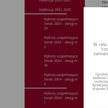
Kadencja 2005-2007
Okr
lut
Kadencja 2001-2005
Uni
ora
Wybory uzupełniające
Wyb
Senat 2003 - okręg nr
23
Wybory uzupełniające
Senat 2003 - okręg nr
W celu
2
coo
zamies
Wybory uzupełniające
Senat 2004 - okręg nr
36
Zgodnie
Wybory uzupełniające
kwietnia 
Senat 2004 - okręg nr
osobowyc
3
dyrektywy
Krajowe B
Wybory uzupełniające
Senat 2004 - okręg nr
1