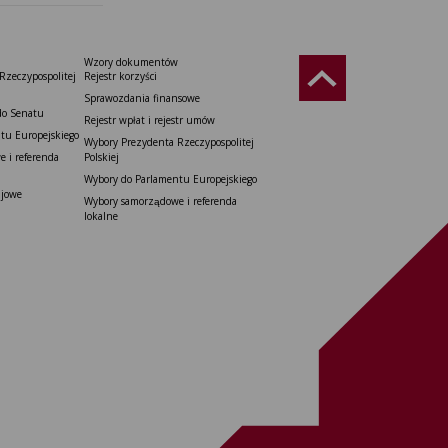
Wzory dokumentów
Rzeczypospolitej
Rejestr korzyści
Sprawozdania finansowe
do Senatu
Rejestr wpłat i rejestr umów
tu Europejskiego
Wybory Prezydenta Rzeczypospolitej
 i referenda
Polskiej
Wybory do Parlamentu Europejskiego
ajowe
Wybory samorządowe i referenda
lokalne