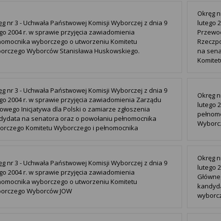
Okręg n
ęg nr 3 - Uchwała Państwowej Komisji Wyborczej z dnia 9
lutego 
go 2004 r. w sprawie przyjęcia zawiadomienia
Przewo
nomocnika wyborczego o utworzeniu Komitetu
Rzeczpo
orczego Wyborców Stanisława Huskowskiego.
na sena
Komitet
ęg nr 3 - Uchwała Państwowej Komisji Wyborczej z dnia 9
Okręg n
ego 2004 r. w sprawie przyjęcia zawiadomienia Zarządu
lutego 
owego Inicjatywa dla Polski o zamiarze zgłoszenia
pełnomo
dydata na senatora oraz o powołaniu pełnomocnika
Wyborc
orczego Komitetu Wyborczego i pełnomocnika
Okręg n
ęg nr 3 - Uchwała Państwowej Komisji Wyborczej z dnia 9
lutego 
go 2004 r. w sprawie przyjęcia zawiadomienia
Główneg
nomocnika wyborczego o utworzeniu Komitetu
kandyda
orczego Wyborców JOW
wyborcz