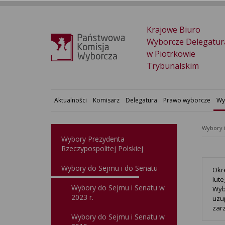
Krajowe Biuro
Wyborcze Delegatur
w Piotrkowie
Trybunalskim
Aktualności
Komisarz
Delegatura
Prawo wyborcze
Wy
Wybory 
Wybory Prezydenta
Rzeczypospolitej Polskiej
Wybory do Sejmu i do Senatu
Okr
lut
Wybory do Sejmu i Senatu w
Wyb
2023 r.
uzu
zar
Wybory do Sejmu i Senatu w