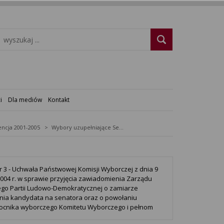
i
Dla mediów
Kontakt
ncja 2001-2005
Wybory uzupełniające Senat 2004 - okręg nr 3
r 3 - Uchwała Państwowej Komisji Wyborczej z dnia 9
2004 r. w sprawie przyjęcia zawiadomienia Zarządu
go Partii Ludowo-Demokratycznej o zamiarze
nia kandydata na senatora oraz o powołaniu
cnika wyborczego Komitetu Wyborczego i pełnom