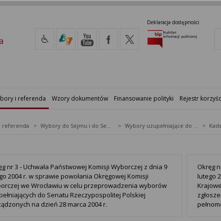
Deklaracja dostępności
a
bory i referenda
Wzory dokumentów
Finansowanie polityki
Rejestr korzyśc
i referenda
Wybory do Sejmu i do Senatu
Wybory uzupełniające do Senatu RP
Kade
ęg nr 3 - Uchwała Państwowej Komisji Wyborczej z dnia 9
Okręg n
ego 2004 r. w sprawie powołania Okręgowej Komisji
lutego 
orczej we Wrocławiu w celu przeprowadzenia wyborów
Krajowe
pełniających do Senatu Rzeczypospolitej Polskiej
zgłosze
ządzonych na dzień 28 marca 2004 r.
pełnomo