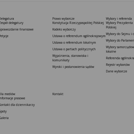
Delegatura
Prawo wyborcze
Wybory i referenda
Zespół delegatury
Konstytucja Rzeczypospolitej Polskiej​
Wybory Prezydenta 
Polskiej
Sprawozdanie finansowe
Kodeks wyborczy
Wybory do Sejmu i 
Petycje
Ustawa o referendum ogólnokrajowym
Wybory do Parlamen
Ustawa o referendum lokalnym
Wybory samorządowe
Ustawa o partiach politycznych
lokalne
Wyjaśnienia, stanowiska i
Referenda ogólnokr
komunikaty
Rejestr wyborców
Wyroki i postanowienia sądów
Dane wyborcze
Dla mediów
Kontakt
Informacje prasowe
Kontakt dla dziennikarzy
Spoty
Galeria