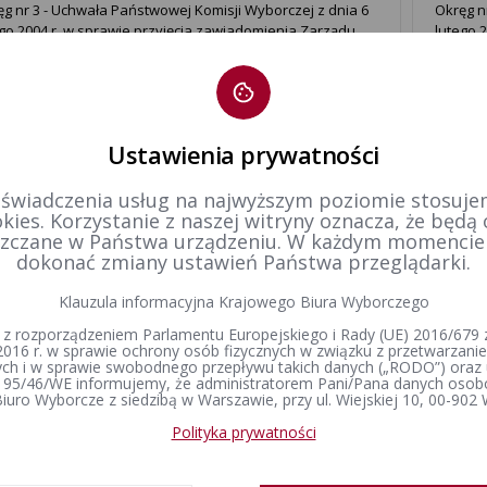
ęg nr 3 - Uchwała Państwowej Komisji Wyborczej z dnia 6
Okręg n
ego 2004 r. w sprawie przyjęcia zawiadomienia Zarządu
lutego 
i Wolności o zamiarze zgłoszenia kandydata na senatora
Komitet
z o powołaniu pełnomocnika wyborczego Komitetu
zamiarz
orczego i pełnomocnika finansowego Komite
powoła
Ustawienia prywatności
1
2
3
 świadczenia usług na najwyższym poziomie stosujem
kies. Korzystanie z naszej witryny oznacza, że będą
zczane w Państwa urządzeniu. W każdym momenci
dokonać zmiany ustawień Państwa przeglądarki.
Klauzula informacyjna Krajowego Biura Wyborczego
 z rozporządzeniem Parlamentu Europejskiego i Rady (UE) 2016/679 z
2016 r. w sprawie ochrony osób fizycznych w związku z przetwarzan
h i w sprawie swobodnego przepływu takich danych („RODO”) oraz 
 95/46/WE informujemy, że administratorem Pani/Pana danych osob
iuro Wyborcze z siedzibą w Warszawie, przy ul. Wiejskiej 10, 00-902
Polityka prywatności