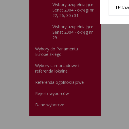
Wybory uzupełniające
Ustaw
Senat 2004 - okręgi nr
22, 26, 30 i 31
Wybory uzupełniające
Senat 2004 - okręg nr
29
Wybory do Parlamentu
Europejskiego
Wybory samorządowe i
referenda lokalne
Referenda ogólnokrajowe
Rejestr wyborców
Dane wyborcze