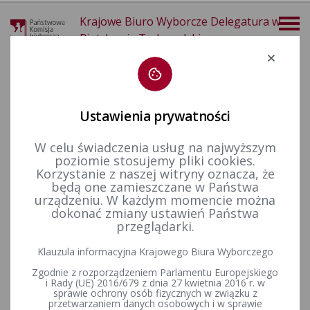
Krajowe Biuro Wyborcze Delegatura w
Piotrkowie Trybunalskim
Deklaracja dostępności
Ustawienia prywatności
W celu świadczenia usług na najwyższym
poziomie stosujemy pliki cookies.
więcej
Korzystanie z naszej witryny oznacza, że
będą one zamieszczane w Państwa
Wybory i referenda
Wybory Prezydenta Rzeczypospolitej Polskiej
Wybory Prezydenta RP w 2025 r.
Obwody głosowania
urządzeniu. W każdym momencie można
Postanowienie Nr 36/2025 Komisarza Wyborczego w Piotrkowie Trybunalskim z dnia 7 marca 2025 r. w sprawie utworzenia odrębnych obwodów głosowania w Mieście Bełchatów w wyborach Prezydenta Rzeczypospolitej Polskiej zarządzonych na dzień 18 maja 2025 r.
dokonać zmiany ustawień Państwa
przeglądarki.
Postanowienie Nr 36/2025
Klauzula informacyjna Krajowego Biura Wyborczego
Komisarza Wyborczego w
Zgodnie z rozporządzeniem Parlamentu Europejskiego
Piotrkowie Trybunalskim z
i Rady (UE) 2016/679 z dnia 27 kwietnia 2016 r. w
sprawie ochrony osób fizycznych w związku z
przetwarzaniem danych osobowych i w sprawie