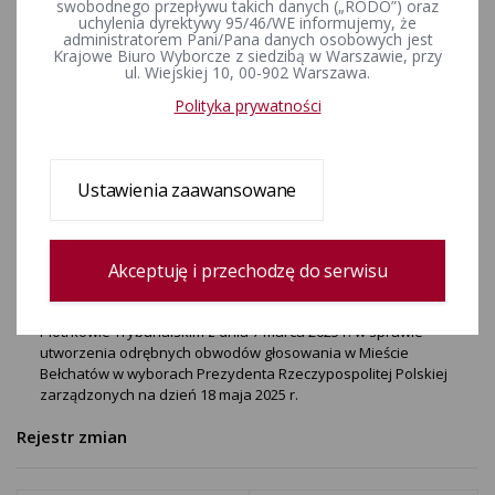
dnia 7 marca 2025 r. w sprawie
swobodnego przepływu takich danych („RODO”) oraz
uchylenia dyrektywy 95/46/WE informujemy, że
utworzenia odrębnych
administratorem Pani/Pana danych osobowych jest
Krajowe Biuro Wyborcze z siedzibą w Warszawie, przy
obwodów głosowania w
ul. Wiejskiej 10, 00-902 Warszawa.
Mieście Bełchatów w
Polityka prywatności
wyborach Prezydenta
Rzeczypospolitej Polskiej
Ustawienia zaawansowane
zarządzonych na dzień 18 maja
2025 r.
Akceptuję i przechodzę do serwisu
Postanowienie Nr 36/2025 Komisarza Wyborczego w
Piotrkowie Trybunalskim z dnia 7 marca 2025 r. w sprawie
utworzenia odrębnych obwodów głosowania w Mieście
Bełchatów w wyborach Prezydenta Rzeczypospolitej Polskiej
zarządzonych na dzień 18 maja 2025 r.
Rejestr zmian